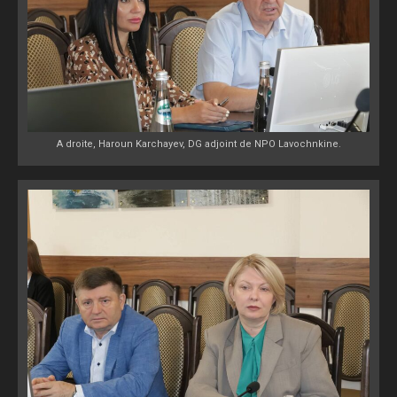
A droite, Haroun Karchayev, DG adjoint de NPO Lavochnkine.