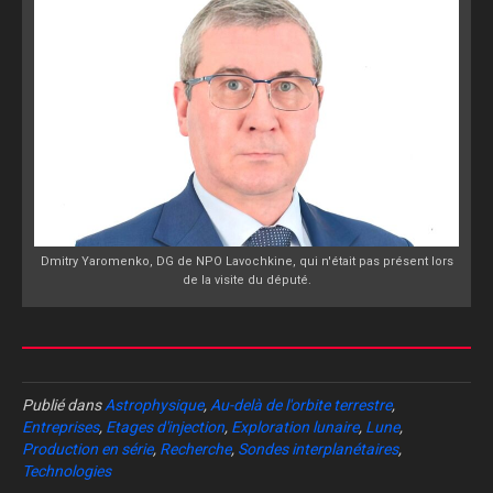
Dmitry Yaromenko, DG de NPO Lavochkine, qui n'était pas présent lors
de la visite du député.
Publié dans
Astrophysique
,
Au-delà de l'orbite terrestre
,
Entreprises
,
Etages d'injection
,
Exploration lunaire
,
Lune
,
Production en série
,
Recherche
,
Sondes interplanétaires
,
Technologies