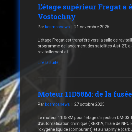
L’étage supérieur Fregat a é
Vostochny
Par
kosmosnews
|
21 novembre 2025
L’étage Fregat est transféré vers la salle de ravit
programme de lancement des satellites Aist-2T, a 
ravitaillement et…
Lire la suite
Moteur 11D58M: de la fusé
Par
kosmosnews
|
27 octobre 2025
Le moteur 11D58M pour l’étage d’injection DM-03. 
d’automatisation chimique ( KBKhA, filiale de NP
l’oxygène liquide (comburant) et au naphtyle (carb