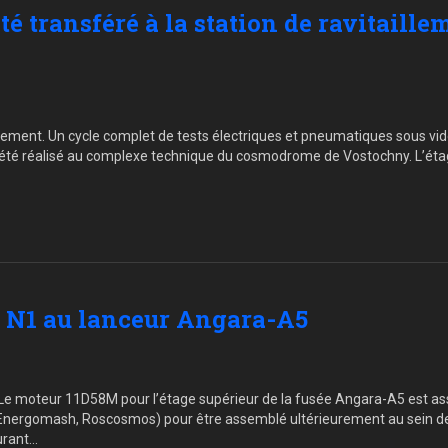
té transféré à la station de ravitaille
aillement. Un cycle complet de tests électriques et pneumatiques sous vid
été réalisé au complexe technique du cosmodrome de Vostochny. L’étage 
e N1 au lanceur Angara-A5
Le moteur 11D58M pour l’étage supérieur de la fusée Angara-A5 est ass
O Energomash, Roscosmos) pour être assemblé ultérieurement au sein de
urant…