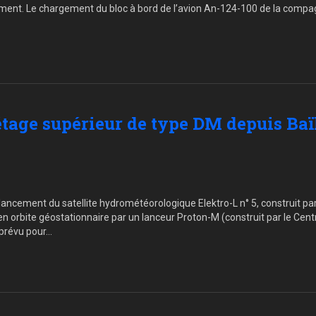
ement. Le chargement du bloc à bord de l’avion An-124-100 de la compa
étage supérieur de type DM depuis Baï
 lancement du satellite hydrométéorologique Elektro-L n° 5, construit p
n orbite géostationnaire par un lanceur Proton-M (construit par le Cen
 prévu pour…