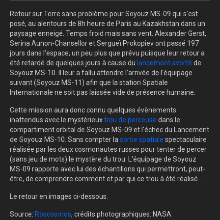
Retour sur Terre sans problème pour Soyouz MS-09 qui s'est
posé, au alentours de 8h heure de Paris au Kazakhstan dans un
paysage enneigé. Temps froid mais sans vent. Alexander Gerst,
Serina Aunon-Chansellor et Sergueï Prokopiev ont passé 197
jours dans l'espace, un peu plus que prévu puisque leur retour a
été retardé de quelques jours à cause du
lancement avorté
de
Soyouz MS-10. Il leur a fallu attendre l'arrivée de l'équipage
suivant (Soyouz MS-11) afin que la station Spatiale
Internationale ne soit pas laissée vide de présence humaine.
Cette mission aura donc connu quelques évènements
inattendus avec le mystérieux
trou de perceuse
dans le
compartiment orbital de Soyouz MS-09 et l'échec du Lancement
de Soyouz MS-10. Sans compter la
sortie spatiale
spectaculaire
réalisée par les deux cosmonautes russes pour tenter de percer
(sans jeu de mots) le mystère du trou. L'équipage de Soyouz
MS-09 rapporte avec lui des échantillons qui permettront, peut-
être, de comprendre comment et par qui ce trou à été réalisé...
Le retour en images ci-dessous.
Source:
Roscosmos
, crédits photographiques: NASA