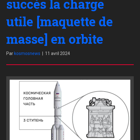
succès la charge
utile [maquette de
masse] en orbite
Par
kosmosnews
|
11 avril 2024