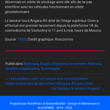
désormais en orbite de stockage avec elle afin de ne pas
interférer avec les véhicules fonctionnant en orbite
géostationnaire.
Le lanceur lourd Angara-A5 doté de l'étage supérieur Orion a
effectué son premier lancement depuis la plateforme 1A du
cosmodrome de Vostochny le 11 avril à midi, heure de Moscou.
Source:
TASS
; Crédit graphique: Roscosmos
Publié dans
Balistique
,
Etages d'injection
,
Lancements fédéraux
,
Satellites d'application
,
Technologies
← Les satellites Louch ont assuré une communication
ininterrompue lors du lancement d’Angara-A5 avec Orion
Qui fabrique le lanceur Angara ? →
Propulsé par
WordPress
et
BeaverBuilder
- Design et Maintenance:
AJOURWEB · 2018 - 2026