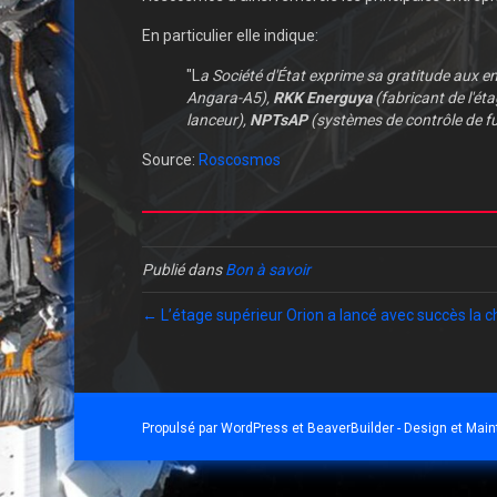
En particulier elle indique:
"L
a Société d'État exprime sa gratitude aux 
Angara-A5),
RKK Energuya
(fabricant de l'éta
lanceur),
NPTsAP
(systèmes de contrôle de fu
Source:
Roscosmos
Publié dans
Bon à savoir
← L’étage supérieur Orion a lancé avec succès la c
Propulsé par
WordPress
et
BeaverBuilder
- Design et Mai