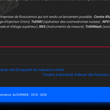
entreprises de Roscosmos qui ont rendu ce lancement possible :
Centre Kh
ge d'injection Orion),
TsENKI
(opérateur des cosmodromes russes) ,
NPO 
sée et d'étage supérieur),
RKS
(instruments de mesure),
TsNIIMash
(sout
harge utile [maquette de masse] en orbite
Poutine a demandé d’allouer des finances 
ntenance:
AJOURWEB · 2018 - 2026