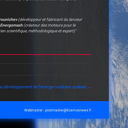
rounichev
(développeur et fabricant du lanceur
Energomash
(créateur des moteurs pour le
ien scientifique, méthodologique et expert)"
au développement de l’énergie nucléaire spatiale →
Webmaster -
postmaster@kosmosnews.fr