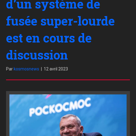
d’un système de
fusée super-lourde
est en cours de
discussion
Par
kosmosnews
|
12 avril 2023