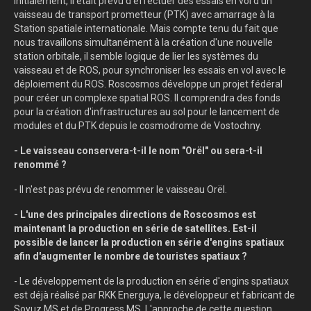
Initialement, il était prévu d'effectuer des essais en vol d'un
vaisseau de transport prometteur (PTK) avec amarrage à la
Station spatiale internationale. Mais compte tenu du fait que
nous travaillons simultanément à la création d'une nouvelle
station orbitale, il semble logique de lier les systèmes du
vaisseau et de ROS, pour synchroniser les essais en vol avec le
déploiement du ROS. Roscosmos développe un projet fédéral
pour créer un complexe spatial ROS. Il comprendra des fonds
pour la création d'infrastructures au sol pour le lancement de
modules et du PTK depuis le cosmodrome de Vostochny.
- Le vaisseau conservera-t-il le nom "Orël" ou sera-t-il
renommé ?
- Il n'est pas prévu de renommer le vaisseau Orël.
- L'une des principales directions de Roscosmos est
maintenant la production en série de satellites. Est-il
possible de lancer la production en série d'engins spatiaux
afin d'augmenter le nombre de touristes spatiaux ?
- Le développement de la production en série d'engins spatiaux
est déjà réalisé par RKK Energuya, le développeur et fabricant de
Soyuz MS et de Progress MS. L'approche de cette question