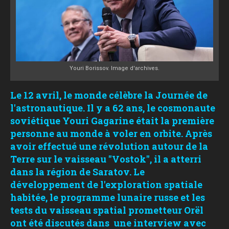
Youri Borissov. Image d'archives.
Le 12 avril, le monde célèbre la Journée de
l'astronautique. Il y a 62 ans, le cosmonaute
soviétique Youri Gagarine était la première
personne au monde à voler en orbite. Après
avoir effectué une révolution autour de la
Terre sur le vaisseau "Vostok", il a atterri
dans la région de Saratov. Le
développement de l'exploration spatiale
habitée, le programme lunaire russe et les
tests du vaisseau spatial prometteur Orël
ont été discutés dans
une interview avec