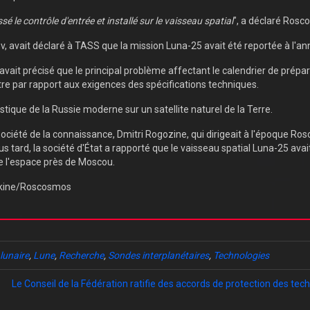
é le contrôle d'entrée et installé sur le vaisseau spatial
", a déclaré Rosc
 avait déclaré à TASS que la mission Luna-25 avait été reportée à l'an
t avait précisé que le principal problème affectant le calendrier de prépa
tre par rapport aux exigences des spécifications techniques.
tique de la Russie moderne sur un satellite naturel de la Terre.
iété de la connaissance, Dmitri Rogozine, qui dirigeait à l'époque Rosc
s tard, la société d'État a rapporté que le vaisseau spatial Luna-25 ava
de l'espace près de Moscou.
hkine/Roscosmos
lunaire
,
Lune
,
Recherche
,
Sondes interplanétaires
,
Technologies
Le Conseil de la Fédération ratifie des accords de protection des tec