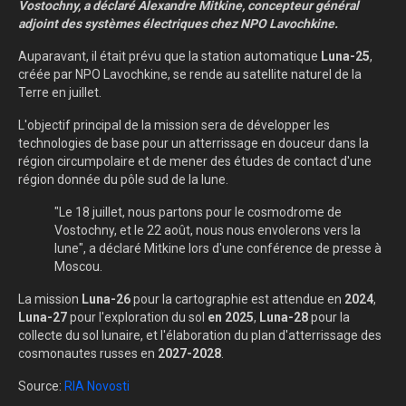
Vostochny, a déclaré Alexandre Mitkine, concepteur général
adjoint des systèmes électriques chez NPO Lavochkine.
Auparavant, il était prévu que la station automatique
Luna-25
,
créée par NPO Lavochkine, se rende au satellite naturel de la
Terre en juillet.
L'objectif principal de la mission sera de développer les
technologies de base pour un atterrissage en douceur dans la
région circumpolaire et de mener des études de contact d'une
région donnée du pôle sud de la lune.
"Le 18 juillet, nous partons pour le cosmodrome de
Vostochny, et le 22 août, nous nous envolerons vers la
lune", a déclaré Mitkine lors d'une conférence de presse à
Moscou.
La mission
Luna-26
pour la cartographie est attendue en
2024
,
Luna-27
pour l'exploration du sol
en 2025
,
Luna-28
pour la
collecte du sol lunaire, et l'élaboration du plan d'atterrissage des
cosmonautes russes en
2027-2028
.
Source:
RIA Novosti