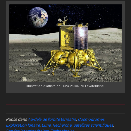
Illustration d'artiste de Luna-25 ©NPO Lavotchkine.
Publié dans
Au-delà de l'orbite terrestre
,
Cosmodromes
,
Exploration lunaire
,
Lune
,
Recherche
,
Satellites scientifiques
,
Sondes interplanétaires
,
Technologies