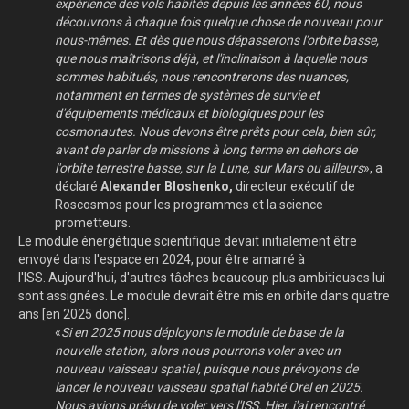
expérience des vols habités depuis les années 60, nous
découvrons à chaque fois quelque chose de nouveau pour
nous-mêmes. Et dès que nous dépasserons l'orbite basse,
que nous maîtrisons déjà, et l'inclinaison à laquelle nous
sommes habitués, nous rencontrerons des nuances,
notamment en termes de systèmes de survie et
d'équipements médicaux et biologiques pour les
cosmonautes. Nous devons être prêts pour cela, bien sûr,
avant de parler de missions à long terme en dehors de
l'orbite terrestre basse, sur la Lune, sur Mars ou ailleurs
», a
déclaré
Alexander Bloshenko,
directeur exécutif de
Roscosmos pour les programmes et la science
prometteurs.
Le module énergétique scientifique devait initialement être
envoyé dans l'espace en 2024, pour être amarré à
l'ISS. Aujourd'hui, d'autres tâches beaucoup plus ambitieuses lui
sont assignées. Le module devrait être mis en orbite dans quatre
ans [en 2025 donc].
«
Si en 2025 nous déployons le module de base de la
nouvelle station, alors nous pourrons voler avec un
nouveau vaisseau spatial, puisque nous prévoyons de
lancer le nouveau vaisseau spatial habité Orël en 2025.
Nous avions prévu de voler vers l'ISS. Hier, j'ai rencontré