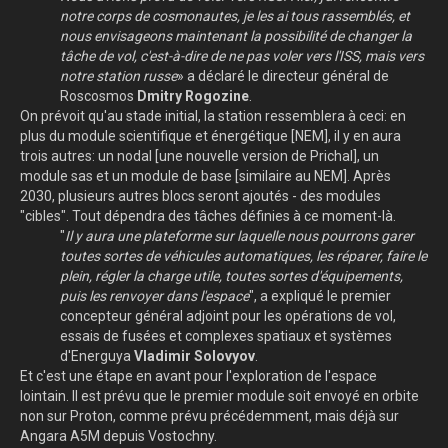
notre corps de cosmonautes, je les ai tous rassemblés, et
nous envisageons maintenant la possibilité de changer la
tâche de vol, c'est-à-dire de ne pas voler vers l'ISS, mais vers
notre station russe
» a déclaré le directeur général de
Roscosmos
Dmitry Rogozine
.
On prévoit qu'au stade initial, la station ressemblera à ceci: en
plus du module scientifique et énergétique [NEM], il y en aura
trois autres: un nodal [une nouvelle version de Prichal], un
module sas et un module de base [similaire au NEM]. Après
2030, plusieurs autres blocs seront ajoutés - des modules
"cibles". Tout dépendra des tâches définies à ce moment-là.
"
Il y aura une plateforme sur laquelle nous pourrons garer
toutes sortes de véhicules automatiques, les réparer, faire le
plein, régler la charge utile, toutes sortes d'équipements,
puis les renvoyer dans l'espace
", a expliqué le premier
concepteur général adjoint pour les opérations de vol,
essais de fusées et complexes spatiaux et systèmes
d'Energuya
Vladimir Solov
yov
.
Et c'est une étape en avant pour l'exploration de l'espace
lointain. Il est prévu que le premier module soit envoyé en orbite
non sur Proton, comme prévu précédemment, mais déjà sur
Angara A5M depuis Vostochny.