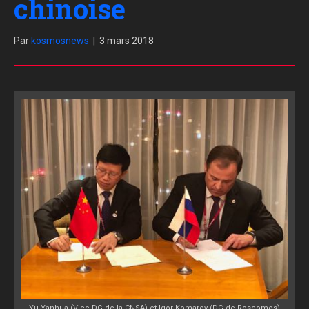
chinoise
Par
kosmosnews
|
3 mars 2018
Yu Yanhua (Vice DG de la CNSA) et Igor Komarov (DG de Roscomos)