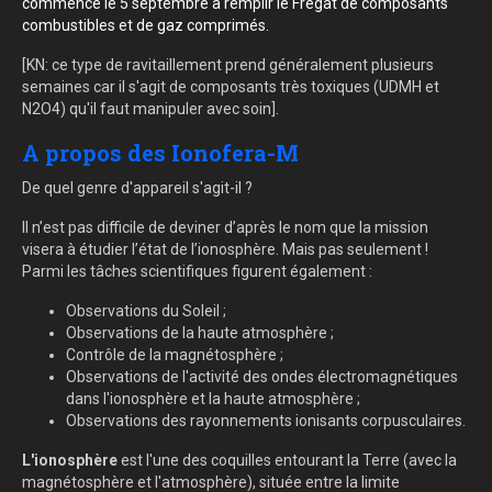
commencé le 5 septembre à remplir le Fregat de composants
combustibles et de gaz comprimés.
[KN: ce type de ravitaillement prend généralement plusieurs
semaines car il s'agit de composants très toxiques (UDMH et
N2O4) qu'il faut manipuler avec soin].
A propos des Ionofera-M
De quel genre d'appareil s'agit-il ?
Il n’est pas difficile de deviner d’après le nom que la mission
visera à étudier l’état de l’ionosphère. Mais pas seulement !
Parmi les tâches scientifiques figurent également :
Observations du Soleil ;
Observations de la haute atmosphère ;
Contrôle de la magnétosphère ;
Observations de l'activité des ondes électromagnétiques
dans l'ionosphère et la haute atmosphère ;
Observations des rayonnements ionisants corpusculaires.
L'ionosphère
est l'une des coquilles entourant la Terre (avec la
magnétosphère et l'atmosphère), située entre la limite