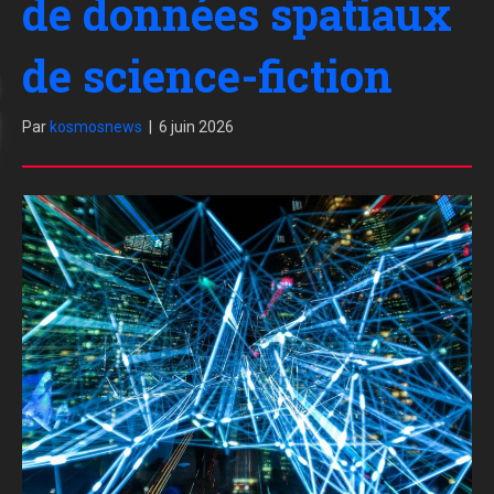
de données spatiaux
de science-fiction
Par
kosmosnews
|
6 juin 2026