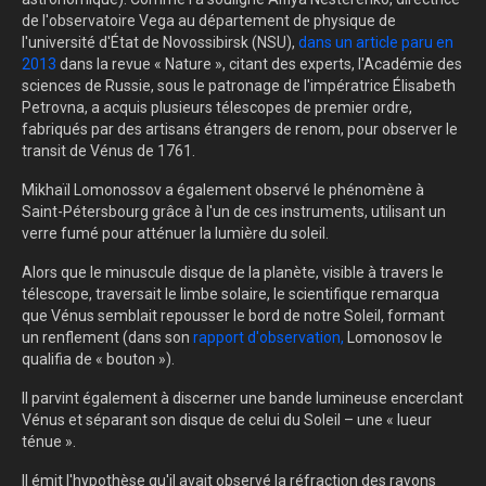
de l'observatoire Vega au département de physique de
l'université d'État de Novossibirsk (NSU),
dans un article paru en
2013
dans la revue « Nature », citant des experts, l'Académie des
sciences de Russie, sous le patronage de l'impératrice Élisabeth
Petrovna, a acquis plusieurs télescopes de premier ordre,
fabriqués par des artisans étrangers de renom, pour observer le
transit de Vénus de 1761.
Mikhaïl Lomonossov a également observé le phénomène à
Saint-Pétersbourg grâce à l'un de ces instruments, utilisant un
verre fumé pour atténuer la lumière du soleil.
Alors que le minuscule disque de la planète, visible à travers le
télescope, traversait le limbe solaire, le scientifique remarqua
que Vénus semblait repousser le bord de notre Soleil, formant
un renflement (dans son
rapport d'observation,
Lomonosov le
qualifia de « bouton »).
Il parvint également à discerner une bande lumineuse encerclant
Vénus et séparant son disque de celui du Soleil – une « lueur
ténue ».
Il émit l'hypothèse qu'il avait observé la réfraction des rayons