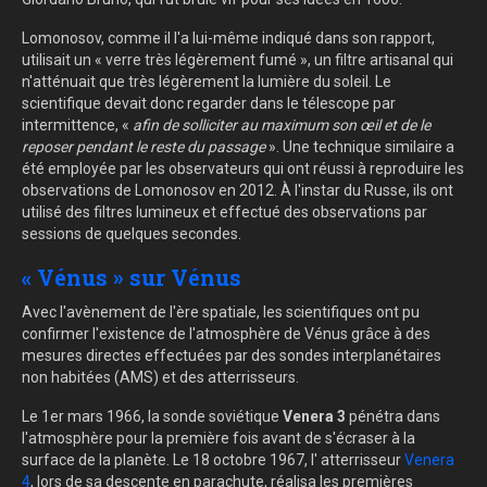
Lomonosov, comme il l'a lui-même indiqué dans son rapport,
utilisait un « verre très légèrement fumé », un filtre artisanal qui
n'atténuait que très légèrement la lumière du soleil. Le
scientifique devait donc regarder dans le télescope par
intermittence, «
afin de solliciter au maximum son œil et de le
reposer pendant le reste du passage
». Une technique similaire a
été employée par les observateurs qui ont réussi à reproduire les
observations de Lomonosov en 2012. À l'instar du Russe, ils ont
utilisé des filtres lumineux et effectué des observations par
sessions de quelques secondes.
« Vénus » sur Vénus
Avec l'avènement de l'ère spatiale, les scientifiques ont pu
confirmer l'existence de l'atmosphère de Vénus grâce à des
mesures directes effectuées par des sondes interplanétaires
non habitées (AMS) et des atterrisseurs.
Le 1er mars 1966, la sonde soviétique
Venera 3
pénétra dans
l'atmosphère pour la première fois avant de s'écraser à la
surface de la planète. Le 18 octobre 1967, l' atterrisseur
Venera
4
, lors de sa descente en parachute, réalisa les premières