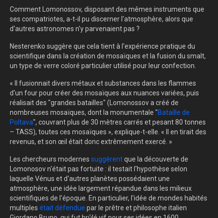
Comment Lomonossov, disposant des mêmes instruments que
ses compatriotes, a-t-il pu discerner l'atmosphère, alors que
d'autres astronomes n'y parvenaient pas ?
Nesterenko suggère que cela tient à l'expérience pratique du
scientifique dans la création de mosaïques et la fusion du smalt,
un type de verre coloré particulier utilisé pour leur confection.
« Il fusionnait divers métaux et substances dans les flammes
d'un four pour créer des mosaïques aux nuances variées, puis
réalisait des "grandes batailles" (Lomonossov a créé de
nombreuses mosaïques, dont la monumentale
"
Bataille de
Poltava
",
couvrant plus de 30 mètres carrés et pesant 80 tonnes
– TASS), toutes ces mosaïques », explique-t-elle. « Il en tirait des
revenus, et son œil était donc extrêmement exercé. »
Les chercheurs modernes
suggèrent
que la découverte de
Lomonosov n'était pas fortuite : il testait l'hypothèse selon
laquelle Vénus et d'autres planètes possédaient une
atmosphère, une idée largement répandue dans les milieux
scientifiques de l'époque. En particulier, l'idée de mondes habités
multiples
était défendue
par
le prêtre et philosophe italien
Giordano Bruno, qui fut brûlé vif pour ses idées en 1600.