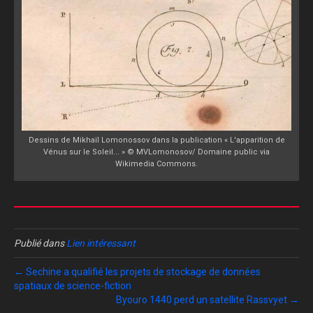
Dessins de Mikhaïl Lomonossov dans la publication « L'apparition de
Vénus sur le Soleil... » © MVLomonosov/ Domaine public via
Wikimedia Commons.
Publié dans
Lien intéressant
← Sechine a qualifié les projets de stockage de données
spatiaux de science-fiction
Byouro 1440 perd un satellite Rassvyet →