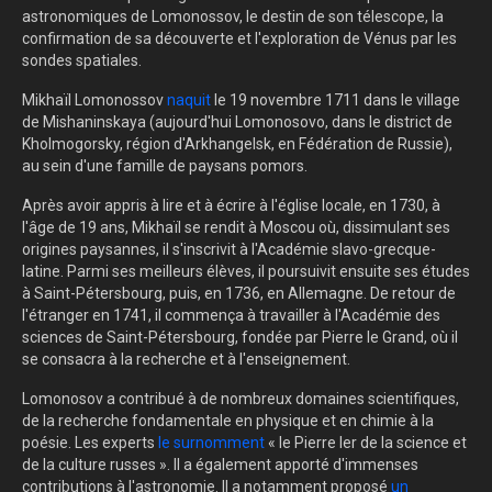
astronomiques de Lomonossov, le destin de son télescope, la
confirmation de sa découverte et l'exploration de Vénus par les
sondes spatiales.
Mikhaïl Lomonossov
naquit
le 19 novembre 1711 dans le village
de Mishaninskaya (aujourd'hui Lomonosovo, dans le district de
Kholmogorsky, région d'Arkhangelsk, en Fédération de Russie),
au sein d'une famille de paysans pomors.
Après avoir appris à lire et à écrire à l'église locale, en 1730, à
l'âge de 19 ans, Mikhaïl se rendit à Moscou où, dissimulant ses
origines paysannes, il s'inscrivit à l'Académie slavo-grecque-
latine. Parmi ses meilleurs élèves, il poursuivit ensuite ses études
à Saint-Pétersbourg, puis, en 1736, en Allemagne. De retour de
l'étranger en 1741, il commença à travailler à l'Académie des
sciences de Saint-Pétersbourg, fondée par Pierre le Grand, où il
se consacra à la recherche et à l'enseignement.
Lomonosov a contribué à de nombreux domaines scientifiques,
de la recherche fondamentale en physique et en chimie à la
poésie. Les experts
le surnomment
« le Pierre Ier de la science et
de la culture russes ». Il a également apporté d'immenses
contributions à l'astronomie. Il a notamment proposé
un