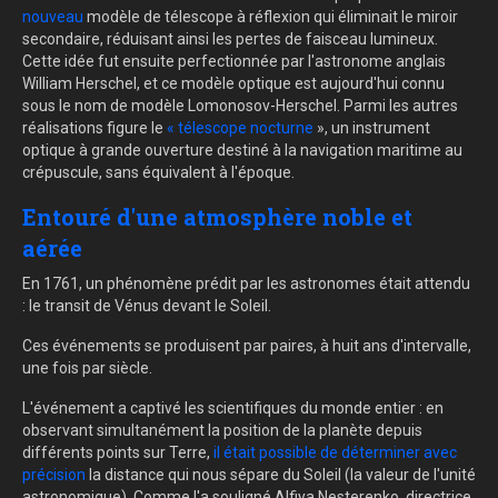
nouveau
modèle de télescope à réflexion qui éliminait le miroir
secondaire, réduisant ainsi les pertes de faisceau lumineux.
Cette idée fut ensuite perfectionnée par l'astronome anglais
William Herschel, et ce modèle optique est aujourd'hui connu
sous le nom de modèle Lomonosov-Herschel. Parmi les autres
réalisations figure le
« télescope nocturne
», un instrument
optique à grande ouverture destiné à la navigation maritime au
crépuscule, sans équivalent à l'époque.
Entouré d'une atmosphère noble et
aérée
En 1761, un phénomène prédit par les astronomes était attendu
: le transit de Vénus devant le Soleil.
Ces événements se produisent par paires, à huit ans d'intervalle,
une fois par siècle.
L'événement a captivé les scientifiques du monde entier : en
observant simultanément la position de la planète depuis
différents points sur Terre,
il était possible de déterminer avec
précision
la distance qui nous sépare du Soleil (la valeur de l'unité
astronomique). Comme l'a souligné Alfiya Nesterenko, directrice