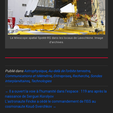
Le télescope spatial Spektr-RG dans les locaux de Lavochkine. Image
d'archives.
Publié dans
Astrophysique
,
Au-delà de l'orbite terrestre
,
Communications et télémétrie
,
Entreprises
,
Recherche
,
Sondes
interplanétaires
,
Technologies
← Il a ouvert la voie à l’humanité dans l’espace : 119 ans après la
naissance de Sergueï Korolyov
L’astronaute Fincke a cédé le commandement de l’ISS au
cosmonaute Koud-Sverchkov →