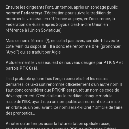
Ensuite les dirigeants l'ont, un temps, après un sondage public,
nommé
Federatsya
(Fédération pour suivre la tradition de
nommer le vaisseau en référence au pays, en l'occurence, la
Fédération de Russie après Soyouz c'est-à-dire Union en
référence à l'Union Soviétique).
Mais ce nom, féminin (!), ne collait pas avec, semble-t-il avec le
côté "viril" du dispositif... Il a donc été renommé
Orël
(prononcer
"Aryol") qui se traduit par Aigle.
Actuellement le vaisseau est de nouveau désigné par
PTK NP
et
parfois
PTK Orël
...
Il est probable qu'une fois l'engin concrétisé et les essais
démarrés, celui-ci soit renommé officiellement d'un autre nom. Il
faut donc considérer que PTK NP est plutôt un nom de code de
développement. C'est d'ailleurs la tradition, chaque module
russe de l'ISS, ayant reçu un nom public au moment de sa mise
en orbite ou un peu avant. Ce nom sera-t-il Orël ? Difficile de faire
des pronostics...
A noter qu'un temps aussi la future station spatiale russe,