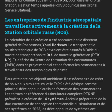
aujourd'hui connue sous le nom de
ROS
, pour Russian Orbital
Station, s'est un temps appelée ROSS pour Russian Orbital
Service Station].
Les entreprises de l'industrie aérospatiale
travaillent activement à la création de la
Station orbitale russe (ROS).
Le calendrier de sa création a été approuvé par le directeur
général de Roscosmos,
Youri Borissov
. Le transport et le
soutien technique de ROS devraient être assurés à l'aide du
navire de transport habité
Orël
de nouvelle génération (
PTK
NP
). Et la tâche du Centre de formation des cosmonautes
(TsPK) dans ce projet mondial est de former les cosmonautes à
travailler sur des technologies de pointe.
Pour atteindre cet objectif ambitieux, il est nécessaire de créer
de nouveaux simulateurs, et le TsPK a été désigné comme
principal développeur d'outils de formation des cosmonautes.
Les termes de référence du simulateur complexe PTK NP
prévoient la création de
14 systèmes
. Après la préparation de la
documentation de conception fonctionnelle du simulateur et de
ses systèmes en 2023, les développeurs de systèmes ont