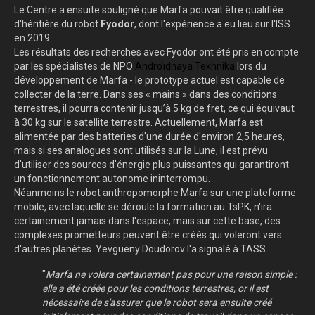
Le Centre a ensuite souligné que Marfa pouvait être qualifiée
d'héritière du robot
Fyodor
, dont l'expérience a eu lieu sur l'ISS
en 2019.
Les résultats des recherches avec Fyodor ont été pris en compte
par les spécialistes de NPO
Androïdnaya Tekhnika
lors du
développement de Marfa - le prototype actuel est capable de
collecter de la terre. Dans ses « mains » dans des conditions
terrestres, il pourra contenir jusqu’à 5 kg de fret, ce qui équivaut
à 30 kg sur le satellite terrestre. Actuellement, Marfa est
alimentée par des batteries d'une durée d'environ 2,5 heures,
mais si ses analogues sont utilisés sur la Lune, il est prévu
d'utiliser des sources d'énergie plus puissantes qui garantiront
un fonctionnement autonome ininterrompu.
Néanmoins le robot anthropomorphe Marfa sur une plateforme
mobile, avec laquelle se déroule la formation au TsPK, n'ira
certainement jamais dans l'espace, mais sur cette base, des
complexes prometteurs peuvent être créés qui voleront vers
d'autres planètes. Yevgueny Doudorov l'a signalé à TASS.
"
Marfa ne volera certainement pas pour une raison simple :
elle a été créée pour les conditions terrestres, or il est
nécessaire de s'assurer que le robot sera ensuite créé