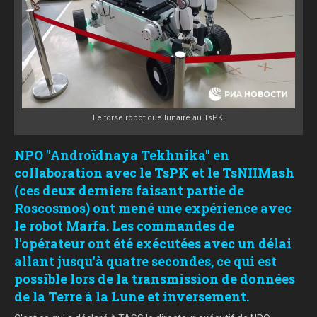
Le torse robotique lunaire au TsPK.
NPO "Androïdnaya Tekhnika" en
collaboration avec le TsPK et le TsNIIMash
(ces deux derniers faisant partie de
Roscosmos) ont mené une expérience avec
le robot Marfa. Les commandes de
l'opérateur ont été exécutées avec un délai
allant jusqu'à quatre secondes, ce qui est
possible lors de la transmission de données
de la Terre à la Lune et inversement.