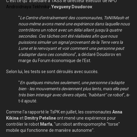
C'est ce qu' a déclaré à TASS le directeur exécutif de NPO
Androïdnaya Tekhnika
,
Yevgueny Doudorov
.
"
Le Centre d'entraînement des cosmonautes, TsNIIMash et
nous-même avons mené une expérience dans laquelle nous
contrôlions un robot avec un délai allant jusqu'à quatre
secondes. Ces tâches ont été réalisées afin que nous
puissions simuler un signal provenant de la Terre vers la
Lune et le renvoyant et voir comment une personne peut
s'adapter dans ces conditions
", a déclaré Doudorov en
marge du Forum économique de l'Est.
Selon lui, les tests se sont déroulés avec succès.
"
En quelques minutes seulement, une personne s'adapte
bien - les mouvements deviennent plus lents, mais elle peut
très bien interagir avec divers objets, "habitant" ce robot
", a-
t-il ajouté.
Comme l'a rapporté le TsPK en juillet, les cosmonautes
Anna
Kikina
et
Dmitry Peteline
ont mené une expérience pour
contrôler le robot
Marfa
, "un robot anthropomorphe "torse"
mobile qui fonctionne de manière autonome".