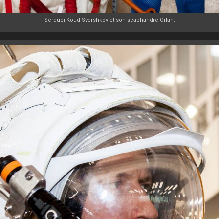
Sergueï Koud-Svershkov et son scaphandre Orlan.