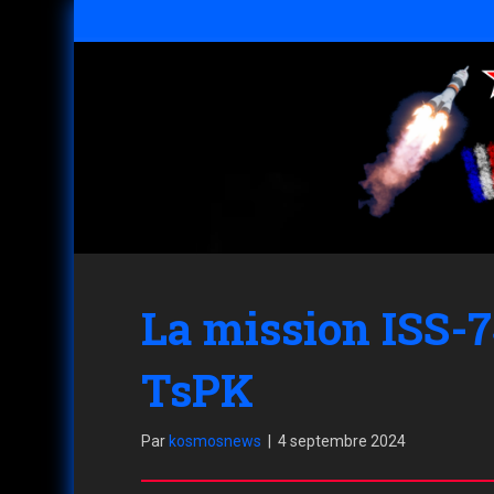
La mission ISS-7
TsPK
Par
kosmosnews
|
4 septembre 2024