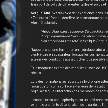
transport de colis de différentes tailles et poids et l
Sergueï Kud-Sverchkov
a de l'expérience dans les
47 minutes. L'année dernière, le cosmonaute a perf
Alexeï Zoubritsky.
"
Aujourd'hui, dans l'équipe de Sergueï Mikaye
du cyclogramme de travail, de rafraîchir mes
bien stocké dans ma tête
", a expliqué Sergu
Rappelons qu'une formation en hydrolaboratoire e
c'est-à-dire en apesanteur, lorsque les cosmonautes
à créer des conditions aussi proches que possible d
Et la maquette exacte des modules russes de l'ISS 
réelles.
Lors des formations au laboratoire hydro, une atten
mousqueton sur la surface extérieure de la station
règle, ainsi qu'à l'interaction des membres de l'éq
L’espace extra-atmosphérique est un environnement
exemple une forte détérioration de la santé de l'un