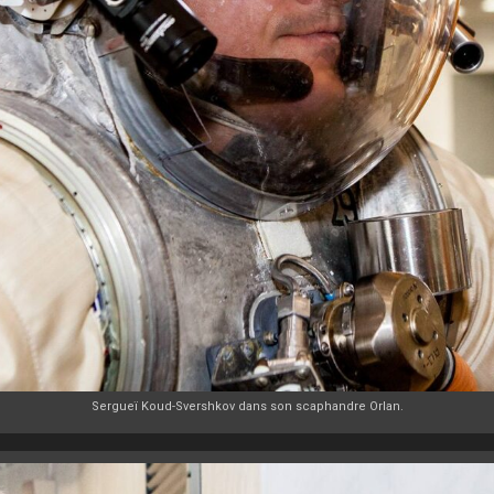
Sergueï Koud-Svershkov dans son scaphandre Orlan.