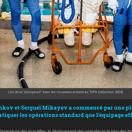
Les deux "plongeurs" avec les nouveaux arrivant au TsPK (sélection 2024).
hkov et Sergueï Mikayev a commencé par une plo
iquer les opérations standard que l'équipage effe
ermeture des écoutilles, le déplacement des opérateurs le long des itinér