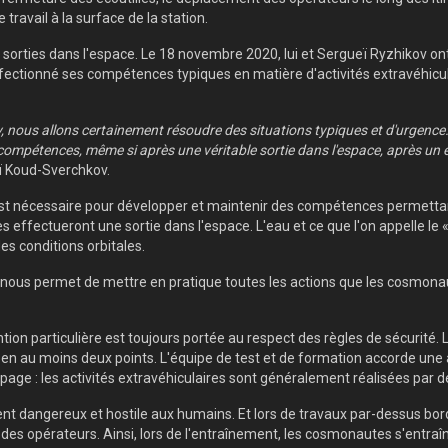
e travail à la surface de la station.
 sorties dans l'espace. Le 18 novembre 2020, lui et Sergueï Ryzhikov ont t
ectionné ses compétences typiques en matière d'activités extravéhicula
v, nous allons certainement résoudre des situations typiques et d'urgenc
 compétences, même si après une véritable sortie dans l'espace, après un
eï Koud-Sverchkov.
st nécessaire pour développer et maintenir des compétences permettant
 effectueront une sortie dans l'espace. L'eau et ce que l'on appelle le 
es conditions orbitales.
nous permet de mettre en pratique toutes les actions que les cosmonaut
tion particulière est toujours portée au respect des règles de sécurité. 
 en au moins deux points. L'équipe de test et de formation accorde une a
uipage : les activités extravéhiculaires sont généralement réalisées pa
 dangereux et hostile aux humains. Et lors de travaux par-dessus bord,
 des opérateurs. Ainsi, lors de l'entraînement, les cosmonautes s'entraî