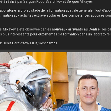
a été réalisé par Sergueï Koud-Sverchkov et Sergueï Mikayev.
ratoire hydro au stade de la formation spatiale générale. Tout d’abord
 formation aux activités extravéhiculaires. Les compétences acquises son
ï Mikayev a été observée par les
nouveaux arrivants au Centre
- les c
es plus intéressants pour eux-mêmes : la formation dans un laboratoire 
es: Denis Derevtsev/TsPK/Roscosmos