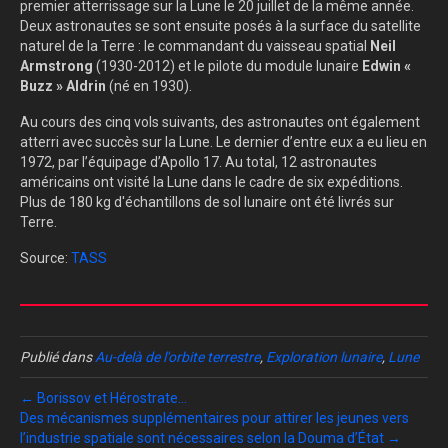
premier atterrissage sur la Lune le 20 juillet de la même année.
Deux astronautes se sont ensuite posés à la surface du satellite
naturel de la Terre : le commandant du vaisseau spatial
Neil
Armstrong
(1930-2012) et le pilote du module lunaire
Edwin «
Buzz » Aldrin
(né en 1930).
Au cours des cinq vols suivants, des astronautes ont également
atterri avec succès sur la Lune. Le dernier d’entre eux a eu lieu en
1972, par l’équipage d’Apollo 17. Au total, 12 astronautes
américains ont visité la Lune dans le cadre de six expéditions.
Plus de 180 kg d'échantillons de sol lunaire ont été livrés sur
Terre.
Source:
TASS
Publié dans
Au-delà de l'orbite terrestre
,
Exploration lunaire
,
Lune
← Borissov et Hérostrate…
Des mécanismes supplémentaires pour attirer les jeunes vers
l’industrie spatiale sont nécessaires selon la Douma d’État →