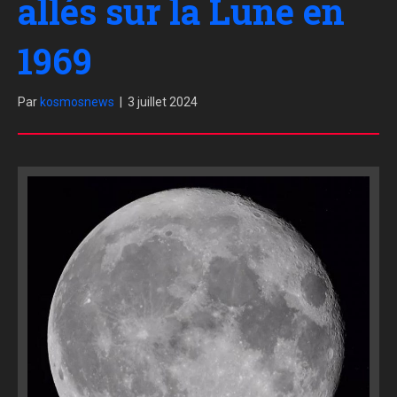
allés sur la Lune en
1969
Par
kosmosnews
|
3 juillet 2024