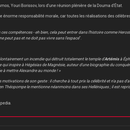
smos, Youri Borissov, lors d'une réunion plénière de la Douma d'État.
 énorme responsabilité morale, car toutes les réalisations des célèbre
es ces compétences - eh bien, cela peut entrer dans l'histoire comme Herost
ne peut pas et ne doit pas vivre sans l'espace
".
lontairement un incendie qui détruit totalement le temple d'
Artémis
à Éph
ce qui inspire à Hégésias de Magnésie, auteur d'une biographie du conqué
ée à mettre Alexandre au monde ! »
 motivations de son geste : il cherche à tout prix la célébrité et n'a pas d
rien Théopompe le mentionne néanmoins dans ses Helléniques ; il est repri
pedia.