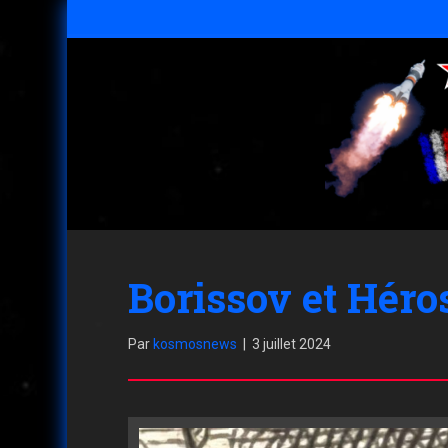
Borissov et Héro
Par
kosmosnews
|
3 juillet 2024