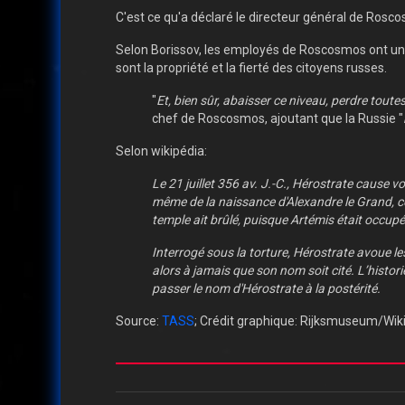
C'est ce qu'a déclaré le directeur général de Rosco
Selon Borissov, les employés de Roscosmos ont une
sont la propriété et la fierté des citoyens russes.
"
Et, bien sûr, abaisser ce niveau, perdre tout
chef de Roscosmos, ajoutant que la Russie "
Selon wikipédia:
Le 21 juillet 356 av. J.-C.
, Hérostrate cause vo
même de la naissance d'Alexandre le Grand
, 
temple ait brûlé, puisque Artémis était occup
Interrogé sous la torture, Hérostrate avoue les
alors à jamais que son nom soit cité
. L’histo
passer le nom d'Hérostrate à la postérité.
Source:
TASS
; Crédit graphique: Rijksmuseum/Wiki