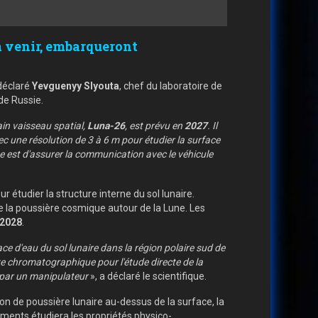
à venir, embarqueront
 déclaré
Yevguenyy Slyouta
, chef du laboratoire de
de Russie.
in vaisseau spatial,
Luna-26
, est prévu en
2027
. Il
ec une résolution de 3 à 6 m pour étudier la surface
 est d'assurer la communication avec le véhicule
 étudier la structure interne du sol lunaire.
de la poussière cosmique autour de la Lune. Les
2028
.
ace d'eau du sol lunaire dans la région polaire sud de
xe chromatographique pour l'étude directe de la
e par un manipulateur
», a déclaré le scientifique.
on de poussière lunaire au-dessus de la surface, la
ruments étudiera les propriétés physico-