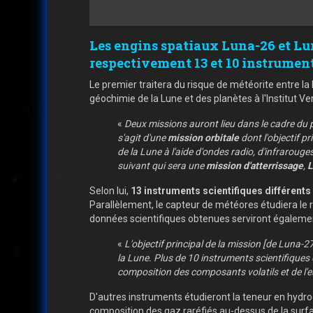
Les engins spatiaux Luna-26 et Lun
respectivement 13 et 10 instrument
Le premier traitera du risque de météorite entre la 
géochimie de la Lune et des planètes à l'Institut 
«
Deux missions auront lieu dans le cadre du 
s'agit d'une
mission orbitale
dont l'objectif p
de la Lune à l'aide d'ondes radio, d'infraro
suivant qui sera une
mission d'atterrissage
,
L
Selon lui,
13 instruments scientifiques différents
Parallèlement, le capteur de météores étudiera le r
données scientifiques obtenues serviront égalemen
«
L'objectif principal de la mission [de Luna-2
la Lune. Plus de 10 instruments scientifiques
composition des composants volatils et de l'eau
D'autres instruments étudieront la teneur en hydrog
composition des gaz raréfiés au-dessus de la surface