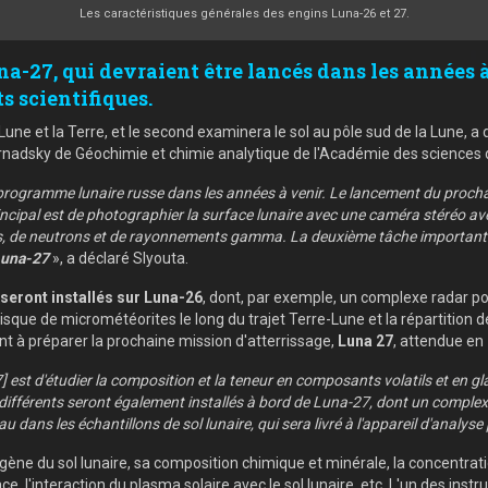
Les caractéristiques générales des engins Luna-26 et 27.
a-27, qui devraient être lancés dans les années 
s scientifiques.
Lune et la Terre, et le second examinera le sol au pôle sud de la Lune, a
Vernadsky de Géochimie et chimie analytique de l'Académie des sciences 
programme lunaire russe dans les années à venir. Le lancement du procha
rincipal est de photographier la surface lunaire avec une caméra stéréo av
uges, de neutrons et de rayonnements gamma. La deuxième tâche importante
una-27
», a déclaré Slyouta.
 seront installés sur Luna-26
, dont, par exemple, un complexe radar pour
isque de micrométéorites le long du trajet Terre-Lune et la répartition 
t à préparer la prochaine mission d'atterrissage,
Luna 27
, attendue en
7] est d'étudier la composition et la teneur en composants volatils et en gl
 différents seront également installés à bord de Luna-27, dont un comple
 dans les échantillons de sol lunaire, qui sera livré à l'appareil d'analys
ène du sol lunaire, sa composition chimique et minérale, la concentrati
, l'interaction du plasma solaire avec le sol lunaire, etc. L'un des inst