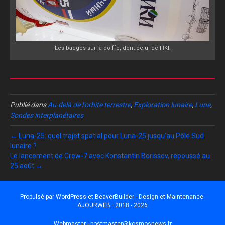
Les badges sur la coiffe, dont celui de l'IKI.
Publié dans
Au-delà de l'orbite terrestre
,
Exploration lunaire
,
Lune
,
Sondes interplanétaires
← Luna-25: quel trajet spatial pour Luna-25 jusqu’au Pôle Sud
lunaire ?
Le lancement de Crew-7 avec Konstantin Borissov, repoussé au
25 août →
Propulsé par
WordPress
et
BeaverBuilder
- Design et Maintenance:
AJOURWEB · 2018 - 2026
Webmaster -
postmaster@kosmosnews.fr