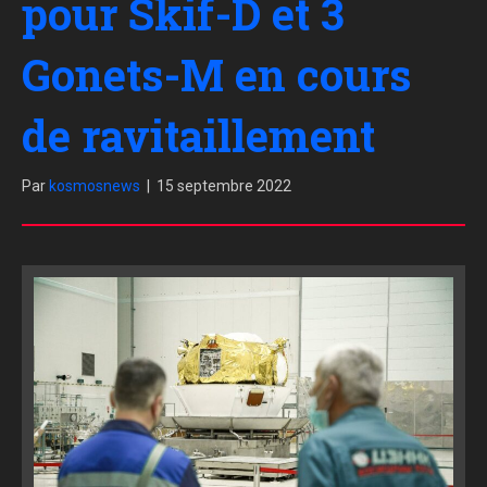
pour Skif-D et 3
Gonets-M en cours
de ravitaillement
Par
kosmosnews
|
15 septembre 2022