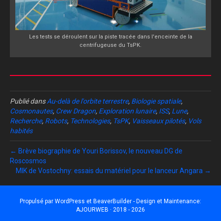
Les tests se déroulent sur la piste tracée dans l'enceinte de la
centrifugeuse du TsPK.
Publié dans
Au-delà de l'orbite terrestre
,
Biologie spatiale
,
Cosmonautes
,
Crew Dragon
,
Exploration lunaire
,
ISS
,
Lune
,
Recherche
,
Robots
,
Technologies
,
TsPK
,
Vaisseaux pilotés
,
Vols
habités
← Brève biographie de Youri Borissov, le nouveau DG de
Roscosmos
MIK de Vostochny: essais du matériel pour le lanceur Angara →
Propulsé par
WordPress
et
BeaverBuilder
- Design et Maintenance:
AJOURWEB · 2018 - 2026