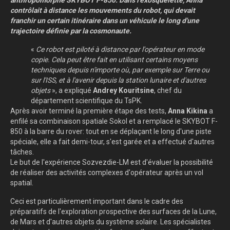
anthropomorphe SKYBOT F-850. Dans l'exosquelette, Anna
contrôlait à distance les mouvements du robot, qui devait
franchir un certain itinéraire dans un véhicule le long d'une
trajectoire définie par la cosmonaute.
«
Ce robot est piloté à distance par l'opérateur en mode
copie. Cela peut être fait en utilisant certains moyens
techniques depuis n'importe où, par exemple sur Terre ou
sur l'ISS, et à l'avenir depuis la station lunaire et d'autres
objets
», a expliqué
Andrey Kouritsine
, chef du
département scientifique du TsPK.
Après avoir terminé la première étape des tests,
Anna Kikina
a
enfilé sa combinaison spatiale Sokol et a remplacé le SKYBOT F-
850 à la barre du rover: tout en se déplaçant le long d'une piste
spéciale, elle a fait demi-tour, s'est garée et a effectué d'autres
tâches.
Le but de l'expérience Sozvezdie-LM est d'évaluer la possibilité
de réaliser des activités complexes d'opérateur après un vol
spatial.
Ceci est particulièrement important dans le cadre des
préparatifs de l'exploration prospective des surfaces de la Lune,
de Mars et d'autres objets du système solaire. Les spécialistes