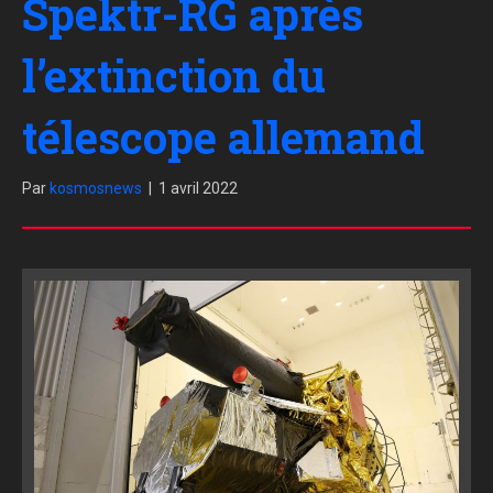
Spektr-RG après
l’extinction du
télescope allemand
Par
kosmosnews
|
1 avril 2022