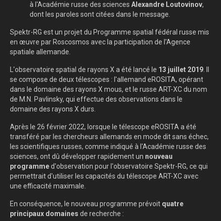
à l'Académie russe des sciences
Alexandre Loutovinov
,
dont les paroles sont citées dans le message.
Spektr-RG est un projet du Programme spatial fédéral russe mis
en œuvre par Roscosmos avec la participation de l'Agence
spatiale allemande.
L'observatoire spatial de rayons X a été lancé le
13 juillet 2019
. Il
se compose de deux télescopes : l'allemand eROSITA, opérant
dans le domaine des rayons X mous, et le russe ART-XC du nom
de M.N. Pavlinsky, qui effectue des observations dans le
domaine des rayons X durs.
Après le 26 février 2022, lorsque le télescope eROSITA a été
transféré par les chercheurs allemands en mode dit sans échec,
les scientifiques russes, comme indiqué à l'Académie russe des
sciences, ont dû développer rapidement un
nouveau
programme
d'observation pour l'observatoire Spektr-RG, ce qui
permettrait d'utiliser les capacités du télescope ART-XC avec
une efficacité maximale.
En conséquence, le nouveau programme prévoit
quatre
principaux domaines
de recherche :