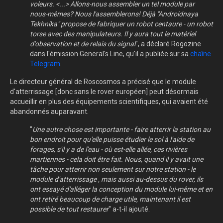
voleurs. <...> Allons-nous assembler un tel module par
nous-mêmes? Nous l'assemblerons! Déjà "Androidnaya
Tekhnika" propose de fabriquer un robot centaure - un robot
torse avec des manipulateurs. Il y aura tout le matériel
d'observation et de relais du signal
", a déclaré Rogozine
dans l'émission General's Line, qu'il a publiée sur sa
chaîne
Telegram
.
Le directeur général de Roscosmos a précisé que le module
d'atterrissage [donc sans le rover européen] peut désormais
accueillir en plus des équipements scientifiques, qui avaient été
abandonnés auparavant.
"
Une autre chose est importante - faire atterrir la station au
bon endroit pour qu'elle puisse étudier le sol à l'aide de
forages, s'il y a de l'eau - où est-elle allée, ces rivières
martiennes - cela doit être fait. Nous, quand il y avait une
tâche pour atterrir non seulement sur notre station - le
module d'atterrissage , mais aussi au-dessus du rover, ils
ont essayé d'alléger la conception du module lui-même et en
ont retiré beaucoup de charge utile, maintenant il est
possible de tout restaurer
" a-t-il ajouté.