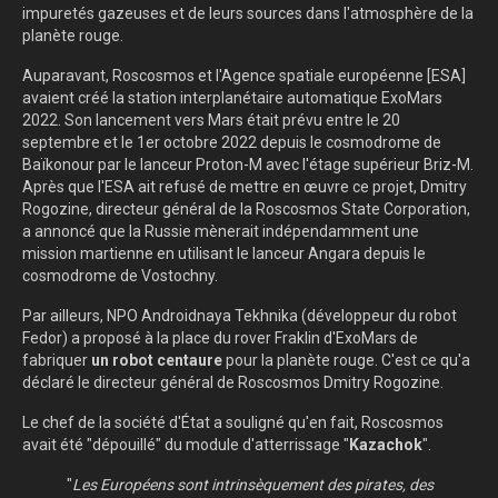
impuretés gazeuses et de leurs sources dans l'atmosphère de la
planète rouge.
Auparavant, Roscosmos et l'Agence spatiale européenne [ESA]
avaient créé la station interplanétaire automatique ExoMars
2022. Son lancement vers Mars était prévu entre le 20
septembre et le 1er octobre 2022 depuis le cosmodrome de
Baïkonour par le lanceur Proton-M avec l'étage supérieur Briz-M.
Après que l'ESA ait refusé de mettre en œuvre ce projet, Dmitry
Rogozine, directeur général de la Roscosmos State Corporation,
a annoncé que la Russie mènerait indépendamment une
mission martienne en utilisant le lanceur Angara depuis le
cosmodrome de Vostochny.
Par ailleurs, NPO Androidnaya Tekhnika (développeur du robot
Fedor) a proposé à la place du rover Fraklin d'ExoMars de
fabriquer
un robot centaure
pour la planète rouge. C'est ce qu'a
déclaré le directeur général de Roscosmos Dmitry Rogozine.
Le chef de la société d'État a souligné qu'en fait, Roscosmos
avait été "dépouillé" du module d'atterrissage "
Kazachok
".
"
Les Européens sont intrinsèquement des pirates, des