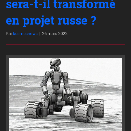
sera-t-il transformé
en projet russe ?
Par
kosmosnews
|
26 mars 2022