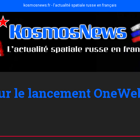
kosmosnews.fr - l'actualité spatiale russe en français
our le lancement OneWeb