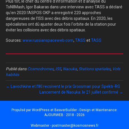
Plus tôt, le chef du centre d'information et d'analyse du
TsNIIMash, Igor Bakaras dans une interview avec TASS a déclaré
qu'en 2020 l'ASPOS OKP a enregistré 220 approches
dangereuses de l'ISS avec des débris spatiaux.
En 2020, les
spécialistes ont dû ajuster deux fois l'orbite de la station pour
éviter les collisions avec des débris spatiaux.
Sources:
www.russianspaceweb.com
,
TASS
et
TASS
Publié dans
Cosmodromes
,
ISS
,
Naouka
,
Stations spatiales
,
Vols
habités
← Lavochkine et l’IKI recoivent le prix Grossman pour Spektr-RG
Lancement de Naouka: le 21 juillet confirmé →
Propulsé par
WordPress
et
BeaverBuilder
- Design et Maintenance:
AJOURWEB · 2018 - 2026
Webmaster -
postmaster@kosmosnews.fr