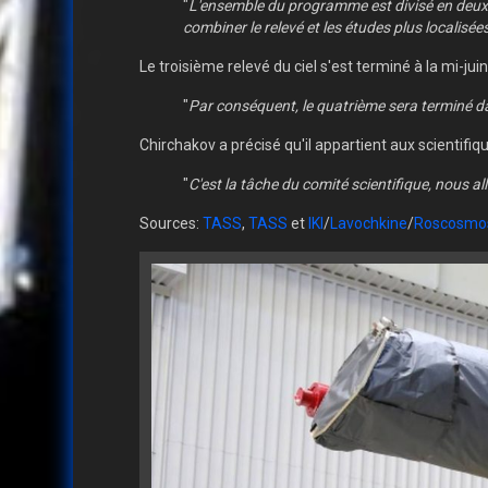
"
L'ensemble du programme est divisé en deux p
combiner le relevé et les études plus localisée
Le troisième relevé du ciel s'est terminé à la mi-jui
"
Par conséquent, le quatrième sera terminé d
Chirchakov a précisé qu'il appartient aux scientifiqu
"
C'est la tâche du comité scientifique, nous al
Sources:
TASS
,
TASS
et
IKI
/
Lavochkine
/
Roscosmo