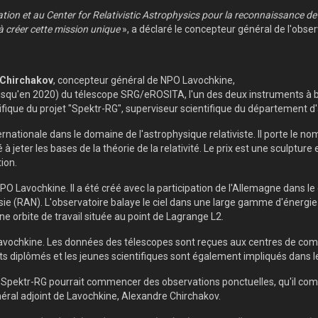
tion et au Center for Relativistic Astrophysics pour la reconnaissance d
à créer cette mission unique
», a déclaré le concepteur général de l'obse
 Chirchakov
, concepteur général de NPO Lavochkine,
 (jusqu'en 2020) du télescope SRG/eROSITA, l'un des deux instruments à b
tifique du projet "Spektr-RG", superviseur scientifique du département d
ationale dans le domaine de l'astrophysique relativiste. Il porte le no
dé à jeter les bases de la théorie de la relativité. Le prix est une sculptu
ion.
O Lavochkine. Il a été créé avec la participation de l'Allemagne dans l
 (RAN). L'observatoire balaye le ciel dans une large gamme d'énergie a
une orbite de travail située au point de Lagrange L2.
Lavochkine. Les données des télescopes sont reçues aux centres de com
s diplômés et les jeunes scientifiques sont également impliqués dans l
al Spektr-RG pourrait commencer des observations ponctuelles, qu'il com
éral adjoint de Lavochkine, Alexandre Chirchakov.