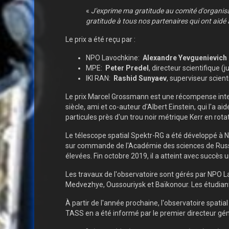
«
J'exprime ma gratitude au comité d'organisa
gratitude à tous nos partenaires qui ont aidé 
Le prix a été reçu par :
NPO Lavochkine:
Alexandre Yevguenievich
MPE:
Peter Predel
, directeur scientifique
IKI RAN:
Rashid Sunyaev
, superviseur scien
Le prix Marcel Grossmann est une récompense intern
siècle, ami et co-auteur d'Albert Einstein, qui l'a ai
particules près d'un trou noir métrique Kerr en rotat
Le télescope spatial Spektr-RG a été développé à NP
sur commande de l'Académie des sciences de Russie
élevées. Fin octobre 2019, il a atteint avec succès 
Les travaux de l'observatoire sont gérés par NPO 
Medvezhye, Oussouriysk et Baïkonour. Les étudiant
À partir de l'année prochaine, l'observatoire spati
TASS en a été informé par le premier directeur gén