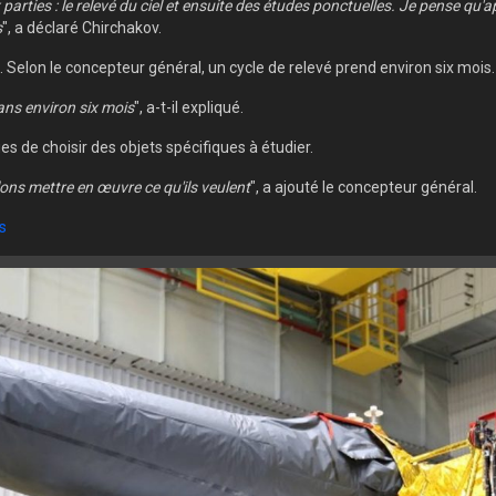
arties : le relevé du ciel et ensuite des études ponctuelles. Je pense qu
s
", a déclaré Chirchakov.
n. Selon le concepteur général, un cycle de relevé prend environ six mois.
ans environ six mois
", a-t-il expliqué.
es de choisir des objets spécifiques à étudier.
lons mettre en œuvre ce qu'ils veulent
", a ajouté le concepteur général.
s