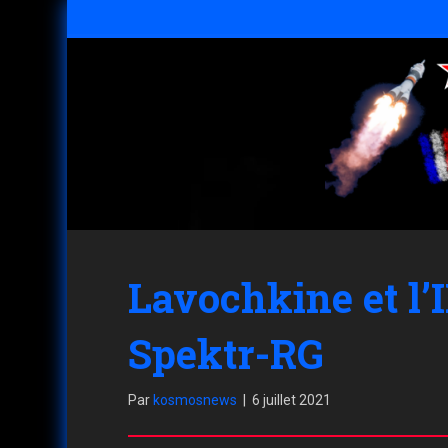
Lavochkine et l’
Spektr-RG
Par
kosmosnews
|
6 juillet 2021