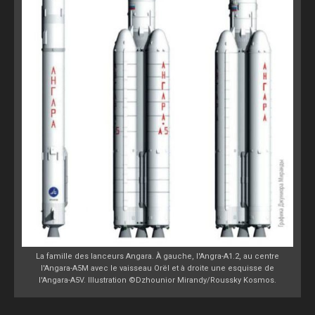
La famille des lanceurs Angara. À gauche, l'Angra-A1.2, au centre
l'Angara-A5M avec le vaisseau Orël et à droite une esquisse de
l'Angara-A5V. Illustration ©Dzhounior Mirandy/Roussky Kosmos.