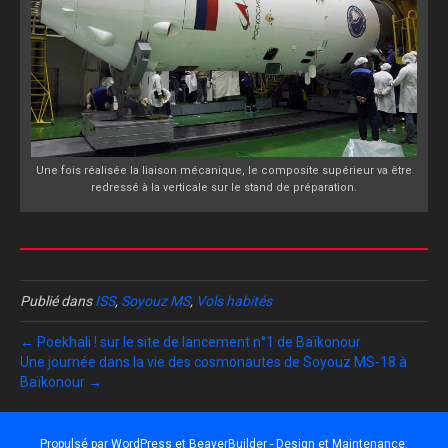
Une fois réalisée la liaison mécanique, le composite supérieur va être
redressé à la verticale sur le stand de préparation.
Publié dans
ISS
,
Soyouz MS
,
Vols habités
← Poekhali ! sur le site de lancement n°1 de Baïkonour
Une journée dans la vie des cosmonautes de Soyouz MS-18 à
Baïkonour →
Propulsé par
WordPress
et
BeaverBuilder
- Design et Maintenance: