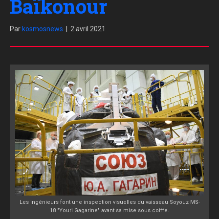
Baïkonour
Par
kosmosnews
|
2 avril 2021
Les ingénieurs font une inspection visuelles du vaisseau Soyouz MS-
18 "Youri Gagarine" avant sa mise sous coiffe.