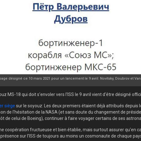
page désigné ce 10 mars 2021 pour un lancement le 9 avril: Novitsky, Doubrov et Van
z MS-18 qui doit s'envoler vers l'ISS le 9 avril vient d'être désigné offi
er siège
sur le soyouz: Les deux premiers étaient déjà attribués depuis
on de l'hésitation de la NASA (et sans doute du changement de président d
t de celui de Boeing), continuer à faire voyager certains de ses astro
une coopération fructueuse et bien établie, mais surtout assurer qu'en 
 la présence sur l'ISS de toujours au moins un cosmonaute de chaque pay