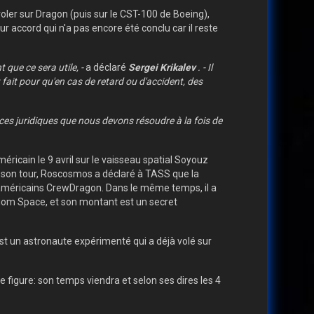
voler sur Dragon (puis sur le CST-100 de Boeing),
 accord qui n'a pas encore été conclu car il reste
 que ce sera utile, -
a déclaré
Sergei Krikalev
. - Il
 fait pour qu'en cas de retard ou d'accident, des
ances juridiques que nous devons résoudre à la fois de
éricain le 9 avril sur le vaisseau spatial Soyouz
 son tour, Roscosmos a déclaré à TASS que la
t américains CrewDragon.
Dans le même temps, il a
xiom Space, et son montant est un secret
'est un astronaute expérimenté qui a déjà volé sur
e figure: son temps viendra et selon ses dires les 4