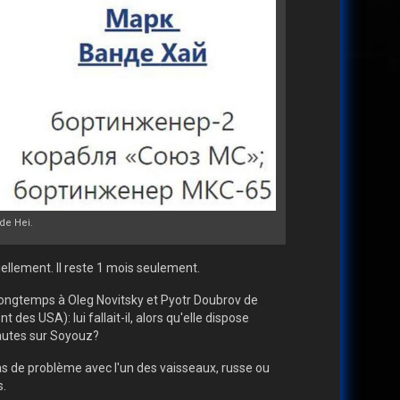
de Hei.
ciellement. Il reste 1 mois seulement.
 longtemps à Oleg Novitsky et Pyotr Doubrov de
es USA): lui fallait-il, alors qu'elle dispose
nautes sur Soyouz?
cas de problème avec l'un des vaisseaux, russe ou
s.