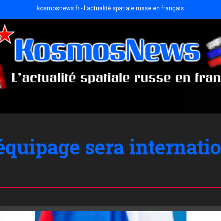
kosmosnews.fr - l'actualité spatiale russe en français
équipage sera internati