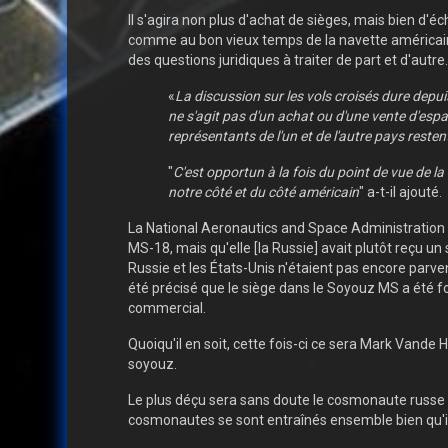
Il s'agira non plus d'achat de sièges, mais bien d'
comme au bon vieux temps de la navette américaine. 
des questions juridiques à traiter de part et d'autre.
«
La discussion sur les vols croisés dure depui
ne s'agit pas d'un achat ou d'une vente d'espa
représentants de l'un et de l'autre pays restent
"
C'est opportun à la fois du point de vue de la
notre côté et du côté américain
" a-t-il ajouté.
La National Aeronautics and Space Administration des
MS-18, mais qu'elle [la Russie] avait plutôt reçu un
Russie et les États-Unis n'étaient pas encore parv
été précisé que le siège dans le Soyouz MS a été f
commercial.
Quoiqu'il en soit, cette fois-ci ce sera Mark Vande 
soyouz.
Le plus déçu sera sans doute le cosmonaute russe qui
cosmonautes se sont entraînés ensemble bien qu'il n