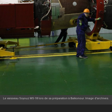
Le vaisseau Soyouz MS-18 lors de sa préparation à Baïkonour. Image d'archives.