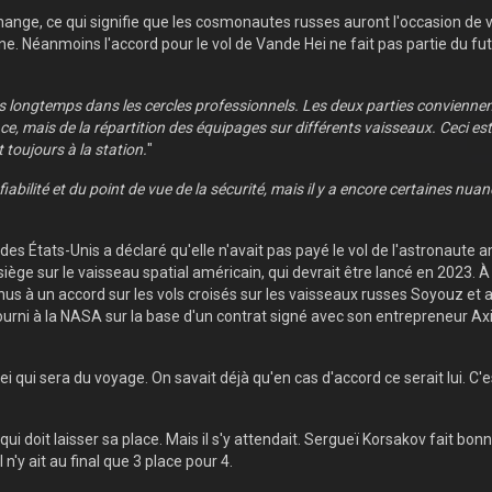
échange, ce qui signifie que les cosmonautes russes auront l'occasion de 
Néanmoins l'accord pour le vol de Vande Hei ne fait pas partie du futur
s longtemps dans les cercles professionnels. Les deux parties conviennent
ce, mais de la répartition des équipages sur différents vaisseaux. Ceci est
 toujours à la station.
"
 fiabilité et du point de vue de la sécurité, mais il y a encore certaines nu
 États-Unis a déclaré qu'elle n'avait pas payé le vol de l'astronaute am
 siège sur le vaisseau spatial américain, qui devrait être lancé en 2023.
À
enus à un accord sur les vols croisés sur les vaisseaux russes Soyouz e
ourni à la NASA sur la base d'un contrat signé avec son entrepreneur A
Hei qui sera du voyage. On savait déjà qu'en cas d'accord ce serait lui. C
 doit laisser sa place. Mais il s'y attendait. Sergueï Korsakov fait bonn
'y ait au final que 3 place pour 4.