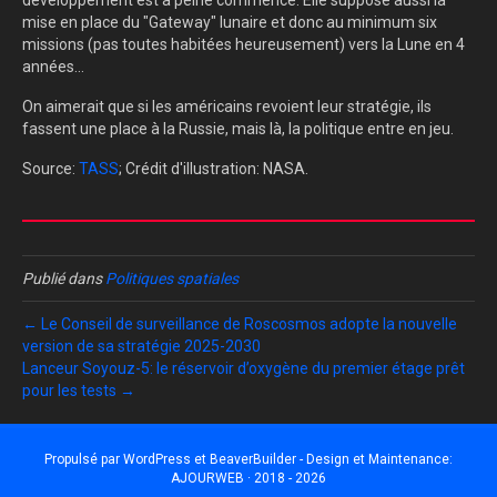
développement est à peine commencé. Elle suppose aussi la
mise en place du "Gateway" lunaire et donc au minimum six
missions (pas toutes habitées heureusement) vers la Lune en 4
années...
On aimerait que si les américains revoient leur stratégie, ils
fassent une place à la Russie, mais là, la politique entre en jeu.
Source:
TASS
; Crédit d'illustration: NASA.
Publié dans
Politiques spatiales
← Le Conseil de surveillance de Roscosmos adopte la nouvelle
version de sa stratégie 2025-2030
Lanceur Soyouz-5: le réservoir d’oxygène du premier étage prêt
pour les tests →
Propulsé par
WordPress
et
BeaverBuilder
- Design et Maintenance:
AJOURWEB · 2018 - 2026