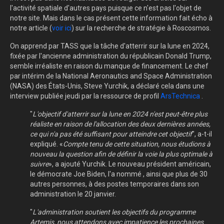
l'activité spatiale d'autres pays puisque ce n'est pas l'objet de
notre site. Mais dans le cas présent cette information fait écho à
notre article (
voir ici
) sur la recherche de stratégie à Roscosmos.
On apprend par TASS que
la tâche d'atterrir sur la lune en 2024,
fixée par l'ancienne administration du républicain Donald Trump,
semble irréaliste en raison du manque de financement. Le chef
par intérim de la National Aeronautics and Space Administration
(NASA) des États-Unis, Steve Yurchik, a déclaré cela dans une
interview publiée jeudi par la ressource de profil
ArsTechnica
.
"
L'objectif d'atterrir sur la lune en 2024 n'est peut-être plus
réaliste en raison de l'allocation des deux dernières années,
ce qui n'a pas été suffisant pour atteindre cet objectif
", a-t-il
expliqué. «
Compte tenu de cette situation, nous étudions à
nouveau la question afin de définir la voie la plus optimale à
suivre
», a ajouté Yurchik. Le nouveau président américain,
le démocrate Joe Biden, l'a
nommé
, ainsi que plus de 30
autres personnes, à des postes temporaires dans son
administration le 20 janvier.
"
L'administration soutient les objectifs du programme
Artemis, nous attendons avec impatience les prochaines