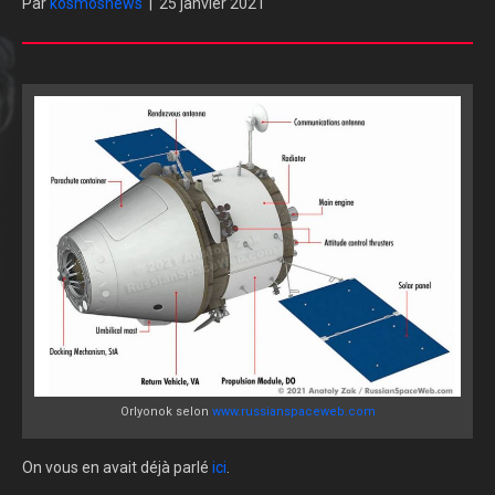
Par
kosmosnews
|
25 janvier 2021
Orlyonok selon
www.russianspaceweb.com
On vous en avait déjà parlé
ici
.