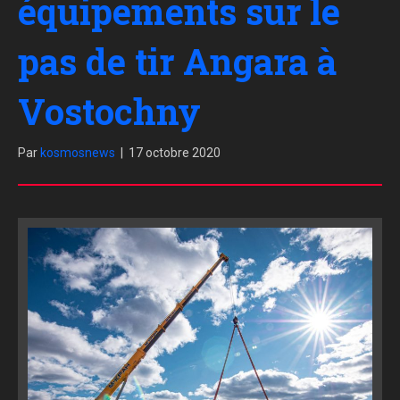
équipements sur le
pas de tir Angara à
Vostochny
Par
kosmosnews
|
17 octobre 2020