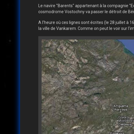
Le navire "Barents" appartenant à la compagnie "Ec
cosmodrome Vostochny va passer le détroit de Bér
A l'heure où ces lignes sont écrites (le 28 juillet à
la ville de Vankarem. Comme on peut le voir sur l'i