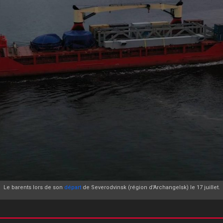
Le barents lors de son
départ
de Severodvinsk (région d'Archangelsk) le 17 juillet.