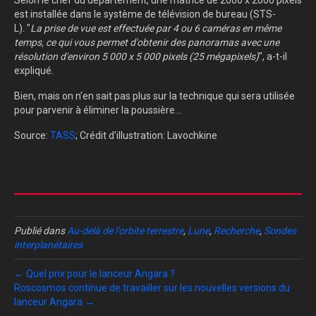
Selon le chef du département, une matrice de 2000 x 2000 pixels
est installée dans le système de télévision de bureau (STS-
L). "
La prise de vue est effectuée par 4 ou 6 caméras en même
temps, ce qui vous permet d'obtenir des panoramas avec une
résolution d'environ 5 000 x 5 000 pixels (25 mégapixels)
", a-t-il
expliqué.
Bien, mais on n'en sait pas plus sur la technique qui sera utilisée
pour parvenir à éliminer la poussière...
Source:
TASS
; Crédit d'illustration: Lavochkine
Publié dans
Au-delà de l'orbite terrestre
,
Lune
,
Recherche
,
Sondes
interplanétaires
← Quel prix pour le lanceur Angara ?
Roscosmos continue de travailler sur les nouvelles versions du
lanceur Angara →