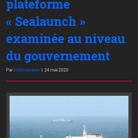
plateforme
« Sealaunch »
examinée au niveau
du gouvernement
Par
kosmosnews
|
24 mai 2020