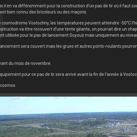
 il en va différemment pour la construction d'un pas de tir où il faut c
c'est bien connu des bricoleurs ou des maçons.
u cosmodrome Vostochny, les températures peuvent atteindre -50°C l'hiver
onstruction va être recouvert d'une tente géante, on pourrait dire un cha
ent utilisée pour le pas de lancement Soyouz mais uniquement au niveau
lancement sera couvert mais les grues et autres ponts-roulants pourront 
ourant du mois de novembre.
uipement pour ce pas de tir sera arrivé avant la fin de l'année à Vostoc
oscosmos