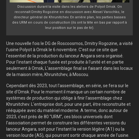
Discussion durant la visite dans les ateliers de Polyot Omsk. On
reconnaît Dmitry Rogozine en discussion avec Alexeï Varochko, le
directeur général de Khrunitchev. En arrière plan, les parties basses
des URM en cours de construction (ils ont la tête en bas par rapport à
leur position sur le pas de tir).
Une nouvelle fois le DG de Roscoosmos, Dmitry Rogozine, a visité
l'usine Polyot à Omsk le 6 novembre. C'est sur ce site que
l'essentiel de la production du lanceur Angara sera organisé.
Pour l'instant chaque fusée est produite à l'unité et en partie
seulement à Omsk, L'assemblage final se faisant dans les locaux
de la maison mère, Khrunitchev, à Moscou.
Cependant dès 2023, tout l'assemblage, en série, se fera sur le
site d'Omsk. Pour le moment il manque un certain nombre de
systèmes de production qui oblige à finir l'assemblage chez
Khrunitchev. L'entreprise doit, pour une part, être reconstruite et
rééquipée avec du matériel moderne. A terme, donc autour de
2023, c'est près de 80 "URM", ces blocs universels dont
l’association permet de construire les différentes versions du
lanceur Angara, soit pour l'instant la version légère (A1) ou la
version lourde (A5), qui pourront sortir chaque année de l'usine.