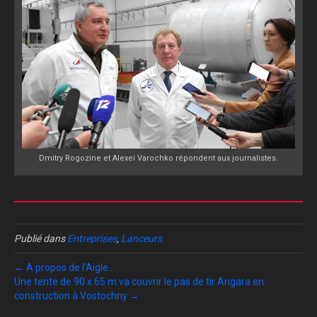
Dmitry Rogozine et Alexeï Varochko répondent aux journalistes.
Publié dans
Entreprises
,
Lanceurs
← A propos de l’Aigle…
Une tente de 90 x 65 m va couvrir le pas de tir Angara en
construction à Vostochny →