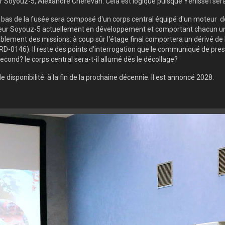
ur Soyouz-5, Alexandre Cherevan. Cela est logique puisque Yenisseï ser
as de la fusée sera composé d'un corps central équipé d'un moteur d
ceur Soyouz-5 actuellement en développement et comportant chacun un 
bablement des missions: à coup sûr l'étage final comportera un dérivé de
-0146). Il reste des points d'interrogation que le communiqué de press
cond? le corps central sera-t-il allumé dès le décollage?
de disponibilité: à la fin de la prochaine décennie. Il est annoncé 2028.