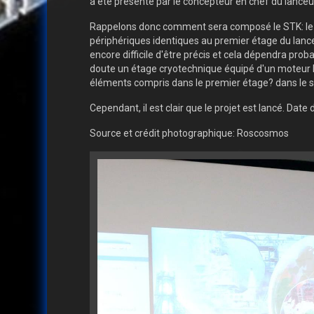
a été présenté par le concepteur en chef du lance
Rappelons donc comment sera composé le STK: le b
périphériques identiques au premier étage du lan
encore difficile d'être précis et cela dépendra pro
doute un étage cryotechnique équipé d'un moteur RD
éléments compris dans le premier étage? dans le se
Cependant, il est clair que le projet est lancé. Date 
Source et crédit photographique: Roscosmos