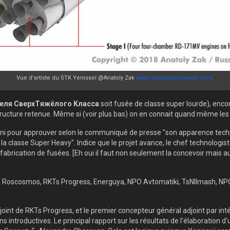
Vue d'artiste du STK Yenisseï @Anatoly Zak
www.russianspaceweb.com
.
еля CверхTяжёлого Kласса
soit fusée de classe super lourde), en
tructure retenue. Même si (voir plus bas) on en connait quand même les p
éuni pour approuver selon le communiqué de presse "
son apparence techni
la classe Super Heavy". Indice que le projet avance, le chef technologist
abrication de fusées. [Eh oui il faut non seulement la concevoir mais aus
:
Roscosmos, RKTs Progress, Energuya, NPO Avtomatiki, TsNIImash, NP
oint de RKTs Progress, et le premier concepteur général adjoint par in
s introductives. Le principal rapport sur les résultats de l'élaboration d