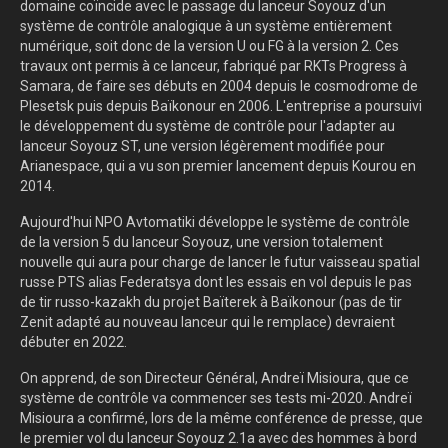
domaine coïncide avec le passage du lanceur Soyouz d'un
système de contrôle analogique à un système entièrement
numérique, soit donc de la version U ou FG à la version 2. Ces
travaux ont permis à ce lanceur, fabriqué par RKTs Progress à
Samara, de faire ses débuts en 2004 depuis le cosmodrome de
Plesetsk puis depuis Baïkonour en 2006. L'entreprise a poursuivi
le développement du système de contrôle pour l'adapter au
lanceur Soyouz ST, une version légèrement modifiée pour
Arianespace, qui a vu son premier lancement depuis Kourou en
2014.
Aujourd'hui NPO Avtomatiki développe le système de contrôle
de la version 5 du lanceur Soyouz, une version totalement
nouvelle qui aura pour charge de lancer le futur vaisseau spatial
russe PTS alias Federatsya dont les essais en vol depuis le pas
de tir russo-kazakh du projet Baïterek à Baïkonour (pas de tir
Zenit adapté au nouveau lanceur qui le remplace) devraient
débuter en 2022.
On apprend, de son Directeur Général, Andreï Misioura, que ce
système de contrôle va commencer ses tests mi-2020. Andreï
Misioura a confirmé, lors de la même conférence de presse, que
le premier vol du lanceur Soyouz 2.1a avec des hommes à bord