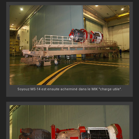
Soyouz MS-14 est ensuite acheminé dans le MIK "charge utile".