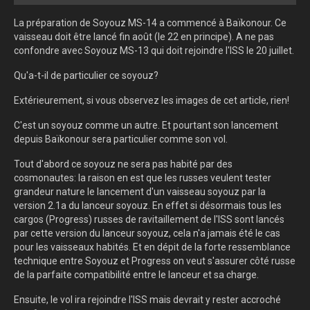
La préparation de Soyouz MS-14 a commencé à Baïkonour. Ce
vaisseau doit être lancé fin août (le 22 en principe). A ne pas
confondre avec Soyouz MS-13 qui doit rejoindre l'ISS le 20 juillet.
Qu'a-t-il de particulier ce soyouz?
Extérieurement, si vous observez les images de cet article, rien!
C'est un soyouz comme un autre. Et pourtant son lancement
depuis Baïkonour sera particulier comme son vol.
Tout d'abord ce soyouz ne sera pas habité par des
cosmonautes: la raison en est que les russes veulent tester
grandeur nature le lancement d'un vaisseau soyouz par la
version 2.1a du lanceur soyouz. En effet si désormais tous les
cargos (Progress) russes de ravitaillement de l'ISS sont lancés
par cette version du lanceur soyouz, cela n'a jamais été le cas
pour les vaisseaux habités. Et en dépit de la forte ressemblance
technique entre Soyouz et Progress on veut s'assurer côté russe
de la parfaite compatibilité entre le lanceur et sa charge.
Ensuite, le vol ira rejoindre l'ISS mais devrait y rester accroché