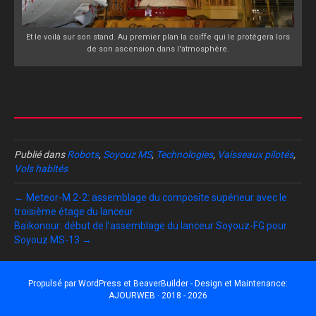
Et le voilà sur son stand. Au premier plan la coiffe qui le protégera lors
de son ascension dans l'atmosphère.
Publié dans
Robots
,
Soyouz MS
,
Technologies
,
Vaisseaux pilotés
,
Vols habités
← Meteor-M 2-2: assemblage du composite supérieur avec le
troisième étage du lanceur
Baïkonour: début de l’assemblage du lanceur Soyouz-FG pour
Soyouz MS-13 →
Propulsé par
WordPress
et
BeaverBuilder
- Design et Maintenance:
AJOURWEB · 2018 - 2026