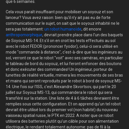
que 6 semaines.
Cela vous paraît insuffisant pour mobiliser un soyouz et son
lanceur? Vous avez raison: bien qu'il n'y ait pas eu de forte
communication sur le sujet, on sait que le soyouz inhabité ne le
sera pas totalement:
un robot humanoïde
, dit encore
anthropomorphique
, devrait prendre place dans l'un des baquets
de Soyouz MS-14. Et s'il on en croit les tests effectués au sol
avec le robot FEDOR (prononcer fyodor), celui-ci sera utilisé en
mode "commande à distance", c'est-à-dire que les ingénieurs au
sol, verront ce que le robot "voit" avec ses caméras, en particulier
le tableau de bord du soyouz, et lui feront enfoncer des boutons
et donc exécuter des commandes! Un ingénieur, porteur de
lunettes de réalité virtuelle, mimera les mouvements de ses bras
et mains qui seront reproduits par le robot à bord de soyouz MS-
14. Une fois sur l'ISS, c'est Alexandre Skvortsov, qui part le 20
juillet sur Soyouz MS-13, qui commandera le robot qui sera
transféré sur la station. Une liste de 4 à 6 tâches devraient être
remplies sous cette configuration. Et on apprend qu'un tel robot
devrait être utilisé lors du premier vol (non habité) du nouveau
vaisseau spatial russe, le PTK en 2022. A noter que ce robot
utilisera des batteries plutôt qu'un câble pour son alimentation
électrique, le rendant totalement autonome: pas de fil à la