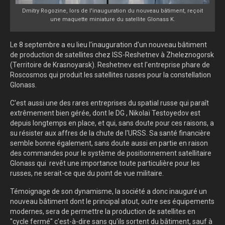
Dmitry Rogozine, lors de l'inauguration du nouveau bâtiment, reçoit
une maquette miniature du satellite Glonass K.
Le 8 septembre a eu lieu l'inauguration d'un nouveau bâtiment
de production de satellites chez ISS-Reshetnev à Zheleznogorsk
(Territoire de Krasnoyarsk). Reshetnev est l'entreprise phare de
Roscosmos qui produit les satellites russes pour la constellation
Glonass.
C'est aussi une des rares entreprises du spatial russe qui paraît
extrêmement bien gérée, dont le DG , Nikolaï Testoyedov est
depuis longtemps en place, et qui, sans doute pour ces raisons, a
su résister aux affres de la chute de l'URSS. Sa santé financière
semble bonne également, sans doute aussi en partie en raison
des commandes pour le système de positionnement satellitaire
Glonass qui revêt une importance toute particulière pour les
russes, ne serait-ce que du point de vue militaire.
Témoignage de son dynamisme, la société a donc inauguré un
nouveau bâtiment dont le principal atout, outre ses équipements
modernes, sera de permettre la production de satellites en
"cycle fermé" c'est-à-dire sans qu'ils sortent du bâtiment, sauf à