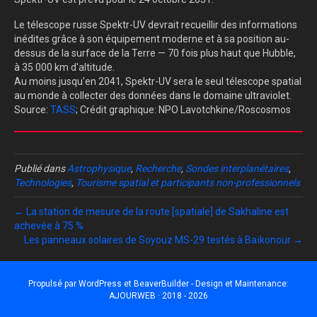
Le télescope russe Spektr-UV devrait recueillir des informations
inédites grâce à son équipement moderne et à sa position au-
dessus de la surface de la Terre — 70 fois plus haut que Hubble,
à 35 000 km d'altitude.
Au moins jusqu'en 2041, Spektr-UV sera le seul télescope spatial
au monde à collecter des données dans le domaine ultraviolet.
Source:
TASS
; Crédit graphique: NPO Lavotchkine/Roscosmos
Publié dans
Astrophysique
,
Recherche
,
Sondes interplanétaires
,
Technologies
,
Tourisme spatial et participants non-professionnels
← La station de mesure de la route [spatiale] de Sakhaline est
achevée à 75 %
Les panneaux solaires de Soyouz MS-29 testés à Baïkonour →
Propulsé par
WordPress
et
BeaverBuilder
- Design et Maintenance:
AJOURWEB · 2018 - 2026