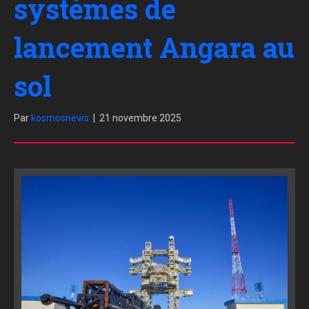
systèmes de
lancement Angara au
sol
Par
kosmosnews
|
21 novembre 2025