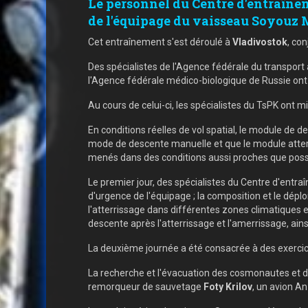
Le personnel du Centre d'entraîne
de l'équipage du vaisseau Soyouz 
Cet entraînement s'est déroulé à
Vladivostok
, co
Des spécialistes de l'Agence fédérale du transpor
l'Agence fédérale médico-biologique de Russie ont 
Au cours de celui-ci, les spécialistes du TsPK ont
En conditions réelles de vol spatial, le module de
mode de descente manuelle et que le module atterri
menés dans des conditions aussi proches que possibl
Le premier jour, des spécialistes du Centre d'entr
d'urgence de l'équipage ; la composition et le dép
l'atterrissage dans différentes zones climatiques 
descente après l'atterrissage et l'amerrissage, ains
La deuxième journée a été consacrée à des exercice
La recherche et l'évacuation des cosmonautes et 
remorqueur de sauvetage
Foty Krilov
, un avion An