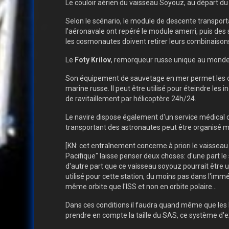
Le couloir aérien du vaisseau Soyouz, au départ d
Selon le scénario, le module de descente transport
l'aéronavale ont repéré le module amerri, puis des
les cosmonautes doivent retirer leurs combinaisons
Le
Foty Krilov
, remorqueur russe unique au monde, 
Son équipement de sauvetage en mer permet les opé
marine russe. Il peut être utilisé pour éteindre le
de ravitaillement par hélicoptère 24h/24.
Le navire dispose également d'un service médical c
transportant des astronautes peut être organisé mêm
[KN: cet entraînement concerne à priori le vaissea
Pacifique" laisse penser deux choses: d'une part le
d'autre part que ce vaisseau soyouz pourrait être u
utilisé pour cette station, du moins pas dans l'imm
même orbite que l'ISS et non en orbite polaire...
Dans ces conditions il faudra quand même que les 
prendre en compte la taille du SAS, ce système d'e