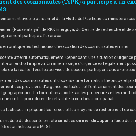
ment des cosmonautes (TsPK) a participé à un exe
MS.
njointement avec le personnel de la Flotte du Pacifique du ministère russ
t aérien (Rosaviatsiya), de RKK Energuya, du Centre de recherche et de
également participé à l'exercice.
 mis en pratique les techniques d'évacuation des cosmonautes en mer.
 descente atterrit automatiquement. Cependant, une situation d'urgence p
t à un endroit imprévu. Un amerrissage d'urgence est également possibl
e de la réalité. Tous les services de secours participent aux exercices
aînement des cosmonautes ont dispensé une formation théorique et prati
loiement des provisions d'urgence portables ; et l'entraînement des co
et géographiques. La formation a porté sur les procédures et les méth
i que sur les procédures de retrait de la combinaison spatiale.
s tactiques impliquant les forces et les moyens de recherche et de sauv
du module de descente ont été simulées
en mer du Japon
à l'aide du s
-26 et un hélicoptère Mi-8T.