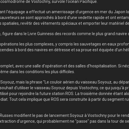
u cosmodrome de Vostochny, survole l'océan Pacifique.
ant l'équipage a effectué un amerrissage d'urgence en mer du Japon lors
 sauveteurs se sont approchés à bord d'une vedette rapide et ont entamé
 spatiales, revêtir des vêtements spéciaux et emporter leur matériel de
figure dans le Livre Guinness des records comme le plus grand navire d
rations les plus complexes, y compris les sauvetages en eaux profonde
s incendies à bord des navires en détresse et sa proue est équipée d'un 
omplet, avec une salle d'opération et des salles d'hospitalisation. Si 
e dans les conditions les plus difficiles.
u Soyouz, mais la phrase "Le couloir aérien du vaisseau Soyouz, au dép
 souhait d'utiliser le vaisseau Soyouz depuis Vostochny, ce qui jusqu'à 
tilisé pour rejoindre la future station ROS. La troisième donnée étant al
édiat. Tout cela implique que ROS sera construite à partir du segment rus
Russes modifient le pas de lancement Soyouz à Vostochny pour le rendr
xtraction d'urgence, qui probablement ne "passe" pas dans la tour de se