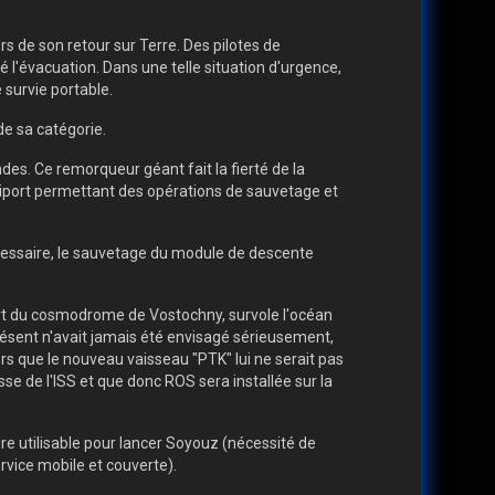
 de son retour sur Terre. Des pilotes de
 l'évacuation. Dans une telle situation d'urgence,
 survie portable.
e sa catégorie.
s. Ce remorqueur géant fait la fierté de la
héliport permettant des opérations de sauvetage et
nécessaire, le sauvetage du module de descente
art du cosmodrome de Vostochny, survole l'océan
présent n'avait jamais été envisagé sérieusement,
ors que le nouveau vaisseau "PTK" lui ne serait pas
se de l'ISS et que donc ROS sera installée sur la
e utilisable pour lancer Soyouz (nécessité de
rvice mobile et couverte).