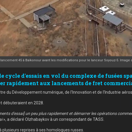
 lancement 45 à Baïkonour avant les modifications pour le lanceur Soyouz-5. Image d
e cycle d'essais en vol du complexe de fusées spa
der rapidement aux lancements de fret commercia
stre du Développement numérique, de l'Innovation et de l'Industrie aéro
ret débuteraient en 2028.
ements d'essai] un peu plus rapidement et démarrer les opérations commerc
ai
», a déclaré Olzhabaykov à un correspondant de TASS.
s à plusieurs reprises à ses homologues russes.