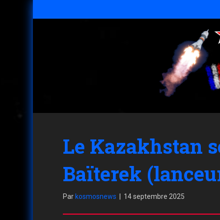
Le Kazakhstan so
Baïterek (lanceu
Par
kosmosnews
|
14 septembre 2025