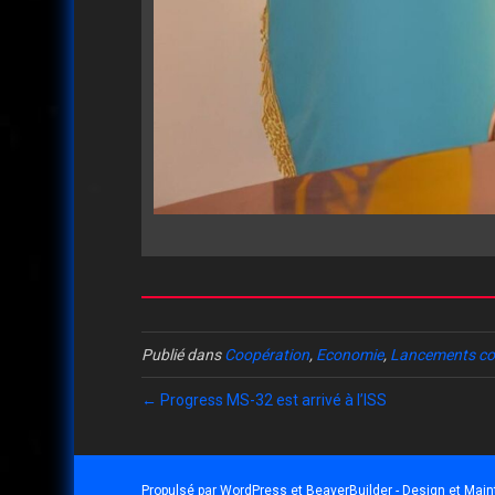
Publié dans
Coopération
,
Economie
,
Lancements c
← Progress MS-32 est arrivé à l’ISS
Propulsé par
WordPress
et
BeaverBuilder
- Design et Mai