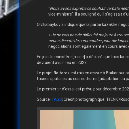
"
Nous avons exprimé ce souhait verbalement à
vice-ministre". Il a souligné qu'il s'agissait d'
Olzhabaykov a indiqué que la partie kazakhe négocie
«
Je ne vois pas de difficulté majeure à trou
avons discuté de commandes pour dix lancement
négociations sont également en cours avec d
En juin, le ministère [russe] a déclaré que trois la
devraient avoir lieu en 2028.
Le projet
Baiterek
est mis en œuvre à Baïkonour par
fusées spatiales au cosmodrome [adaptation du pas 4
Le premier tir d'essai est prévu pour décembre 202
Source:
TASS
; Crédit photographique: TsENKI/Rosc