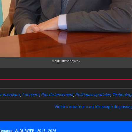
Malik Olzhabaykov.
ommerciaux
,
Lanceurs
,
Pas de lancement
,
Politiques spatiales
,
Technolog
Vidéo « amateur » au télescope du passa
ntenance:
AJOURWEB · 2018 - 2026