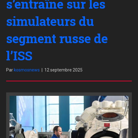
s’entraîne sur les
simulateurs du
segment russe de
l’ISS
Par
kosmosnews
|
12 septembre 2025