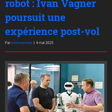
robot : Ivan Vagner
poursuit une
expérience post-vol
Par
kosmosnews
|
4 mai 2025