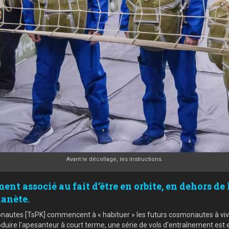
Avant le décollage, les instructions.
nt associé au fait d’être en orbite, en dehors de l
lanète.
onautes [TsPK] commencent à « habituer » les futurs cosmonautes à v
duire l'apesanteur à court terme, une série de vols d'entraînement est 