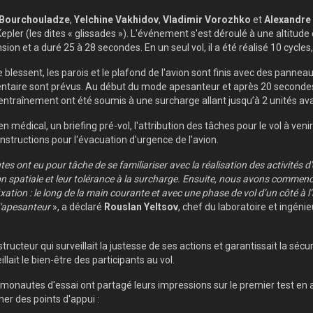
 Bourchouladze
,
Yelchine Vakhidov
,
Vladimir Vorozhko
et
Alexandre
 Kepler (les dites « glissades »). L'événement s'est déroulé à une altitu
et a duré 25 à 28 secondes. En un seul vol, il a été réalisé 10 cycles, o
e blessent, les parois et le plafond de l'avion sont finis avec des pannea
mentaire sont prévus. Au début du mode apesanteur et après 20 seconde
entraînement ont été soumis à une surcharge allant jusqu’à 2 unités av
n médical, un briefing pré-vol, l'attribution des tâches pour le vol à veni
instructions pour l'évacuation d'urgence de l'avion.
es ont eu pour tâche de se familiariser avec la réalisation des activités
on spatiale et leur tolérance à la surcharge. Ensuite, nous avons commenc
ation : le long de la main courante et avec une phase de vol d’un côté à l
d'apesanteur
», a déclaré
Rouslan Yeltsov
, chef du laboratoire et ingén
cteur qui surveillait la justesse de ses actions et garantissait la sécur
llait le bien-être des participants au vol.
smonautes d'essai ont partagé leurs impressions sur le premier test en
her des points d'appui :