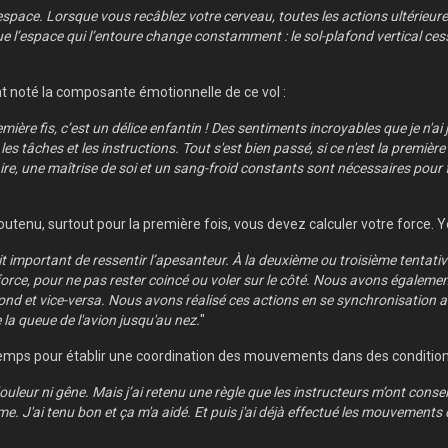
l’espace. Lorsque vous recâblez votre cerveau, toutes les actions ultérieu
que l’espace qui l’entoure change constamment : le sol-plafond vertical ces
t noté la composante émotionnelle de ce vol :
ère fis, c’est un délice enfantin ! Des sentiments incroyables que je n'ai
es tâches et les instructions. Tout s'est bien passé, si ce n'est la premiè
re, une maîtrise de soi et un sang-froid constants sont nécessaires pour f
enu, surtout pour la première fois, vous devez calculer votre force. Ye
ait important de ressentir l’apesanteur. À la deuxième ou troisième tentati
ce, pour ne pas rester coincé ou voler sur le côté. Nous avons également
afond et vice-versa. Nous avons réalisé ces actions en se synchronisatio
la queue de l'avion jusqu'au nez.
"
emps pour établir une coordination des mouvements dans des condition
uleur ni gêne. Mais j’ai retenu une règle que les instructeurs m’ont conseillée
me. J'ai tenu bon et ça m'a aidé. Et puis j'ai déjà effectué les mouvement