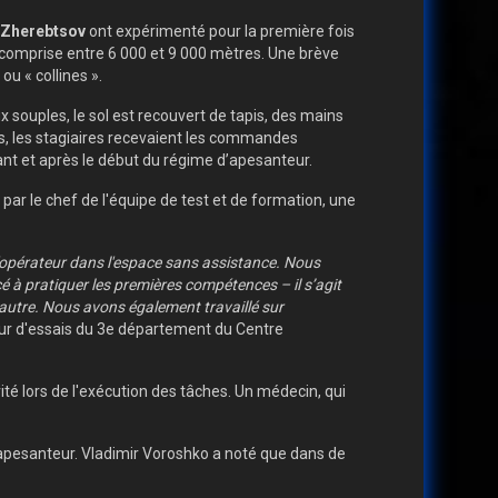
 Zherebtsov
ont expérimenté pour la première fois
de comprise entre 6 000 et 9 000 mètres. Une brève
u « collines ».
ux souples, le sol est recouvert de tapis, des mains
s, les stagiaires recevaient les commandes
ant et après le début du régime d’apesanteur.
r par le chef de l'équipe de test et de formation, une
 d'opérateur dans l'espace sans assistance. Nous
é à pratiquer les premières compétences – il s’agit
’autre. Nous avons également travaillé sur
ieur d'essais du 3e département du Centre
ité lors de l'exécution des tâches. Un médecin, qui
 apesanteur. Vladimir Voroshko a noté que dans de