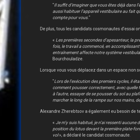
"
Il suffit d’imaginer que vous êtes déjà dans 
aussi habituer l’appareil vestibulaire au fait 
compte pour vous.
"
De plus, tous les candidats cosmonautes d’essai on
«
Les premières secondes d’apesanteur, la premi
fois, le travail a commencé, en accomplissant l
entraînement affecte notre système vestibulai
Bourchouladze.
Lorsque vous vous déplacez dans un espace non sout
"
Lors de l’exécution des premiers cycles, il ét
comment pousser correctement, avec quelle for
à l'autre, essayer de se pousser du sol au pl
marcher le long de la rampe sur nos mains, de 
Alexandre Zherebtsov a également eu besoin de t
«
Je m’y suis habitué, je n’ai ressenti aucune do
position du lotus devant la première plate-for
vol
», a déclaré le candidat cosmonaute.